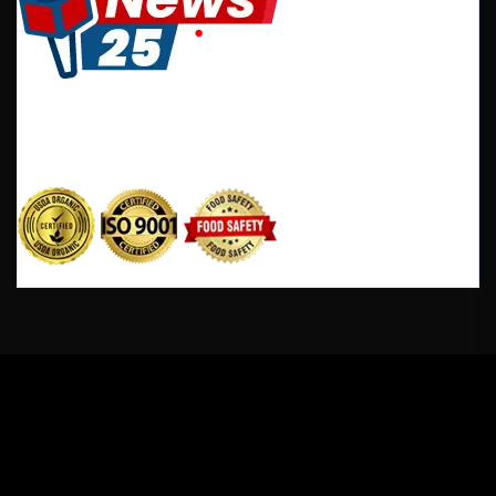
It is a long established fact that reader will be
distracted by the readable content of a page when
looking at its layout.