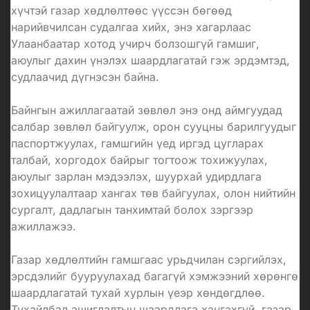
хүчтэй газар хөдлөлтөөс үүссэн бөгөөд
нарийвчилсан судалгаа хийх, энэ хагарлаас
Улаанбаатар хотод учирч болзошгүй гамшиг,
аюулыг дахин үнэлэх шаардлагатай гэж эрдэмтэд,
судлаачид дүгнэсэн байна.
Байнгын ажиллагаатай зөвлөл энэ онд аймгуудад
салбар зөвлөл байгуулж, орон сууцны барилгуудыг
паспортжуулах, гамшгийн үед иргэд цугларах
талбай, хоргодох байрыг тогтоож тохижуулах,
аюулыг зарлан мэдээлэх, шуурхай удирдлага
зохицуулалтаар хангах төв байгуулах, олон нийтийн
сургалт, дадлагын танхимтай болох зэргээр
ажиллажээ.
Газар хөдлөлтийн гамшгаас урьдчилан сэргийлэх,
эрсдэлийг бууруулахад багагүй хэмжээний хөрөнгө
шаардлагатай тухай хурлын үеэр хөндөгдлөө.
Тухайлбал ашиглалтын шаардлага хангахгүй, газар