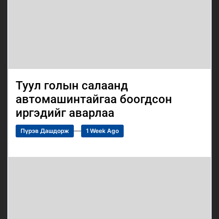
Туул голын салаанд
автомашинтайгаа боогдсон
иргэдийг аварлаа
Пүрэв Дашдорж
1 Week Ago