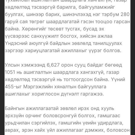
хөдлөлтөд тэсвэргүй барилга, байгууламжийг
буулгах, шинээр барих, шинэчлэхэд нэг тэрбум 280
гаруй сая төгрөг шаардлагатай гэсэн тооцоо гарсан
байна. Хөрөнгийг төсөвт тусгах, бусад эх
үүсвэрээс санхүүжилт босгох, хийсэн ажлаа
Үндэсний аюулгүй байдлын зөвлөлд танилцуулах
зэргээр хариуцлагатай ажиллахыг үүрэг болгов.
Улсын хэмжээнд 6,627 орон сууц байдаг бөгөөд
1051 нь ашиглалтын шаардлага хангахгүй, газар
хөдлөлтөд тэсвэргүй нь тогтоогдсон байна. Үүний
455-ыг Мэргэжлийн хяналтын байгууллага
ашиглахыг хориглосон дүгнэлт гаргажээ.
Байнгын ажиллагаатай зөвлөл ирэх онд хууль
эрхзүйн орчинг боловсронгуй болгох, гамшгаас
урьдчилан сэргийлэх, гамшгийн үеийн удирдлага,
аврах, эрэн хайх үйл ажиллагааг дэмжих, боловсон