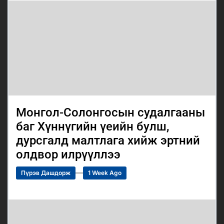
Монгол-Солонгосын судалгааны
баг Хүннүгийн үеийн булш,
дурсгалд малтлага хийж эртний
олдвор илрүүллээ
Пүрэв Дашдорж
1 Week Ago