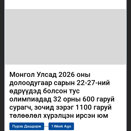
Монгол Улсад 2026 оны
долоодугаар сарын 22-27-ний
өдрүүдэд болсон тус
олимпиадад 32 орны 600 гаруй
сурагч, зочид зэрэг 1100 гаруй
төлөөлөл хүрэлцэн ирсэн юм
Пүрэв Дашдорж
1 Week Ago