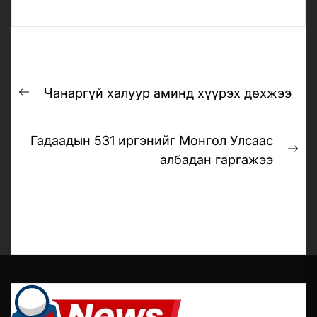
Post
Чанаргүй халуур аминд хүүрэх дөхжээ
navigation
Previous
post:
Гадаадын 531 иргэнийг Монгол Улсаас
Ne
албадан гаргажээ
pos