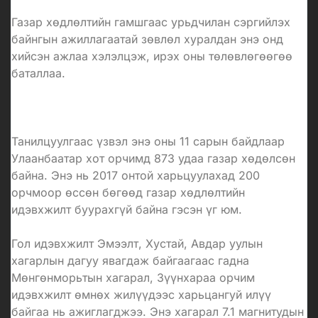
Газар хөдлөлтийн гамшгаас урьдчилан сэргийлэх
байнгын ажиллагаатай зөвлөл хуралдан энэ онд
хийсэн ажлаа хэлэлцэж, ирэх оны төлөвлөгөөгөө
баталлаа.
Танилцуулгаас үзвэл энэ оны 11 сарын байдлаар
Улаанбаатар хот орчимд 873 удаа газар хөдөлсөн
байна. Энэ нь 2017 онтой харьцуулахад 200
орчмоор өссөн бөгөөд газар хөдлөлтийн
идэвхжилт буурахгүй байна гэсэн үг юм.
Гол идэвхжилт Эмээлт, Хустай, Авдар уулын
хагарлын дагуу явагдаж байгаагаас гадна
Мөнгөнморьтын хагарал, Зүүнхараа орчим
идэвхжилт өмнөх жилүүдээс харьцангуй илүү
байгаа нь ажиглагджээ. Энэ хагарал 7.1 магнитудын