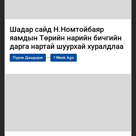
Шадар сайд Н.Номтойбаяр
яамдын Төрийн нарийн бичгийн
дарга нартай шуурхай хуралдлаа
Пүрэв Дашдорж
1 Week Ago