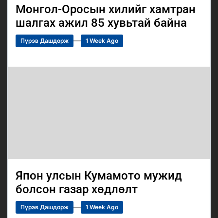
Монгол-Оросын хилийг хамтран
шалгах ажил 85 хувьтай байна
Пүрэв Дашдорж
1 Week Ago
Япон улсын Кумамото мужид
болсон газар хөдлөлт
Пүрэв Дашдорж
1 Week Ago