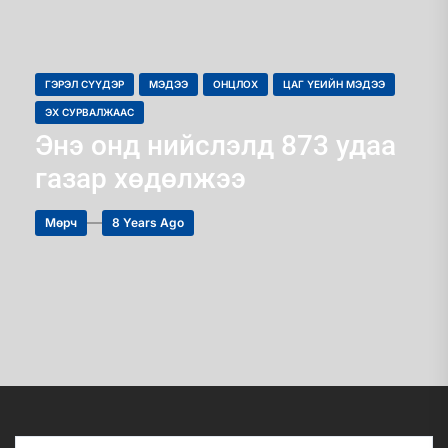
ГЭРЭЛ СҮҮДЭР
МЭДЭЭ
ОНЦЛОХ
ЦАГ ҮЕИЙН МЭДЭЭ
ЭХ СУРВАЛЖААС
Энэ онд нийслэлд 873 удаа
газар хөдөлжээ
Мөрч
8 Years Ago