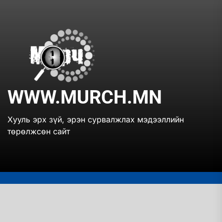
Skip
to
the
www.mur
content
WWW.MURCH.MN
Хууль эрх зүй, эрэн сурвалжлах мэдээллийн
төрөлжсөн сайт