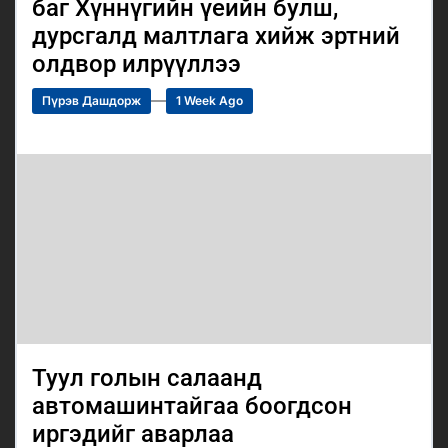
баг Хүннүгийн үеийн булш,
дурсгалд малтлага хийж эртний
олдвор илрүүллээ
Пүрэв Дашдорж
1 Week Ago
Туул голын салаанд
автомашинтайгаа боогдсон
иргэдийг аварлаа