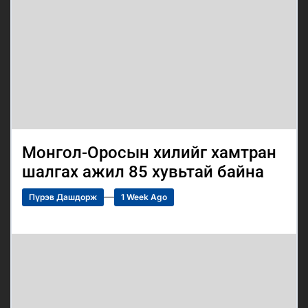
Монгол-Оросын хилийг хамтран
шалгах ажил 85 хувьтай байна
Пүрэв Дашдорж
1 Week Ago