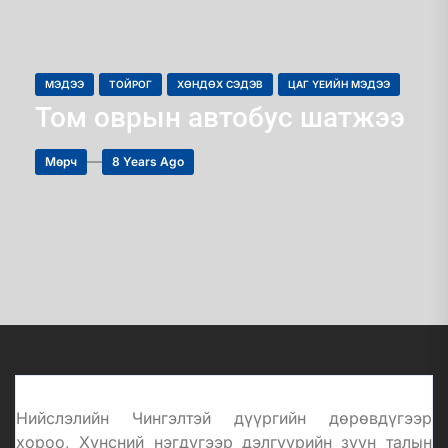
МЭДЭЭ
ТОЙРОГ
ХӨНДӨХ СЭДЭВ
ЦАГ ҮЕИЙН МЭДЭЭ
Том оврын автобус шатжээ
Мөрч
8 Years Ago
Нийслэлийн Чингэлтэй дүүргийн дөрөвдүгээр
хороо, Хүнсний нэгдүгээр дэлгүүрийн зүүн талын