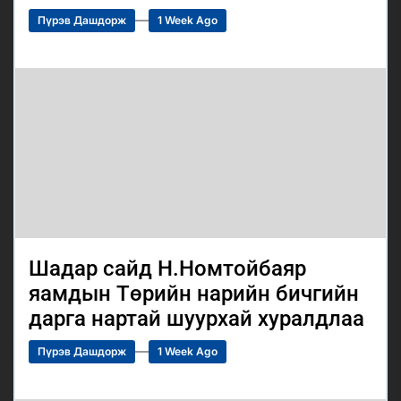
Пүрэв Дашдорж
1 Week Ago
Шадар сайд Н.Номтойбаяр
яамдын Төрийн нарийн бичгийн
дарга нартай шуурхай хуралдлаа
Пүрэв Дашдорж
1 Week Ago