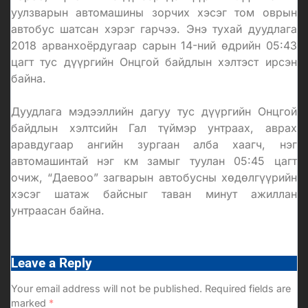
уулзварын автомашины зорчих хэсэг том оврын
автобус шатсан хэрэг гарчээ. Энэ тухай дуудлага
2018 арванхоёрдугаар сарын 14-ний өдрийн 05:43
цагт тус дүүргийн Онцгой байдлын хэлтэст ирсэн
байна.
Дуудлага мэдээллийн дагуу тус дүүргийн Онцгой
байдлын хэлтсийн Гал түймэр унтраах, аврах
аравдугаар ангийн зургаан алба хаагч, нэг
автомашинтай нэг км замыг туулан 05:45 цагт
очиж, “Даевоо” загварын автобусны хөдөлгүүрийн
хэсэг шатаж байсныг таван минут ажиллан
унтраасан байна.
Leave a Reply
Your email address will not be published.
Required fields are
marked
*