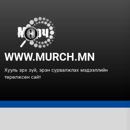
Skip
to
the
www.mur
content
WWW.MURCH.MN
Хууль эрх зүй, эрэн сурвалжлах мэдээллийн
төрөлжсөн сайт