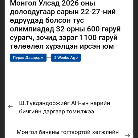
Монгол Улсад 2026 оны
долоодугаар сарын 22-27-ний
өдрүүдэд болсон тус
олимпиадад 32 орны 600 гаруй
сурагч, зочид зэрэг 1100 гаруй
төлөөлөл хүрэлцэн ирсэн юм
Пүрэв Дашдорж
2 Weeks Ago
Post
Ш.Түвдэндоржийг АН-ын нарийн
navigation
Previous
бичгийн даргаар томилжээ
post:
Монгол банкны тогтвортой хөгжлийн