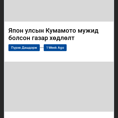
Япон улсын Кумамото мужид
болсон газар хөдлөлт
Пүрэв Дашдорж
1 Week Ago