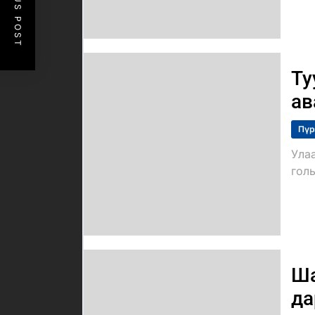
PREVIOUS POST
Ту
ав
Пүр
Ула
голы
Ша
да