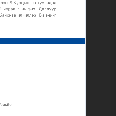
члэн Б.Хурцын сэтгүүлчдэд
й илрэл л нь энэ. Далдуур
байснаа илчиллээ. Би энийг
.
ebsite