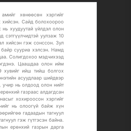
 амийг хөнөөсөн хэргийг
ж хийсэн. Сайд болохоороо
х нь хуудуутай үйлдэл олон
д сэтгүүлчидтэй уулзаж 10
ал хийсэн гэж сонссон. Зул
 байр сууриа хэлсэн. Намд
 даа. Солигдохоо мэдчихээд
эгдэнэ. Цаашдаа олон ийм
9 хувийг ийш тийш болгох
энэтийн асуудлаар шийдвэр
, учир нь олдоод олон нийт
 ерөнхий газраас алдагдсан
 насыг хохироосон хэргийг
чийг нь олоогүй байж хүн
өөрийгөө гадаадын тагнуул
гнуул гэж гүтгэсэн байна.
лын ерөнхий газрын дарга