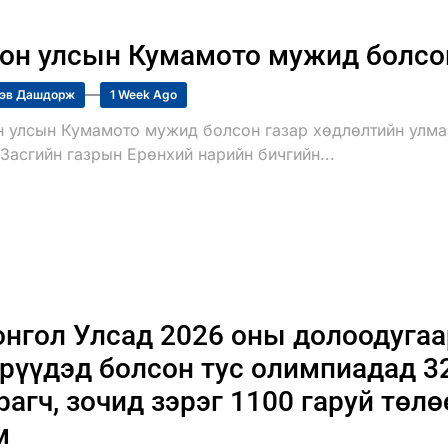
он улсын Кумамото мужид болсон
эв Дашдорж
1 Week Ago
н улсын Кумамото мужид болсон газар хөдлөлтийн улмаа
Засгийн газрын Ерөнхий нарийн бичгийн...
нгол Улсад 2026 оны долоодугаа
рүүдэд болсон тус олимпиадад 3
рагч, зочид зэрэг 1100 гаруй төл
м