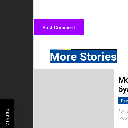
More Stories
Мо
бу
Пүр
Дун
суда