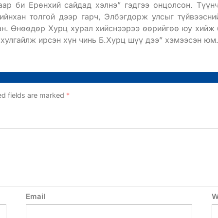
аар би Ерөнхий сайдад хэлнэ” гэдгээ онцолсон. Түүн
ийнхан толгой дээр гарч, Элбэгдорж улсыг түйвээсни
ан. Өнөөдөр Хурц хурал хийснээрээ өөрийгөө юу хийж 
хулгайлж ирсэн хүн чинь Б.Хурц шүү дээ” хэмээсэн юм
ed fields are marked
*
Email
W