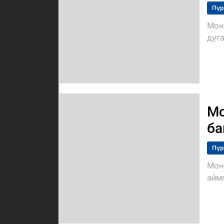
Пүр
Мон
дуг
Мо
ба
Пүр
Мон
айм