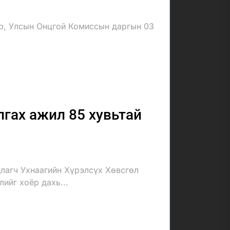
ар, Улсын Онцгой Комиссын даргын 03
гах ажил 85 хувьтай
лагч Ухнаагийн Хүрэлсүх Хөвсгөл
ийг хоёр дахь...