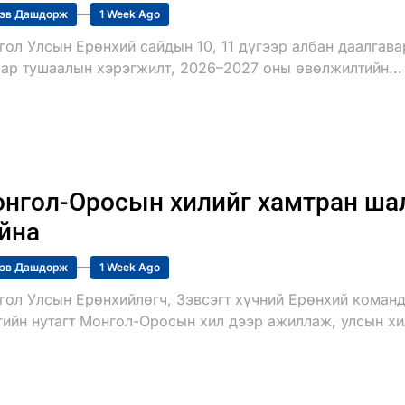
эв Дашдорж
1 Week Ago
гол Улсын Ерөнхий сайдын 10, 11 дүгээр албан даалгав
аар тушаалын хэрэгжилт, 2026–2027 оны өвөлжилтийн...
нгол-Оросын хилийг хамтран шал
йна
эв Дашдорж
1 Week Ago
гол Улсын Ерөнхийлөгч, Зэвсэгт хүчний Ерөнхий команд
гийн нутагт Монгол-Оросын хил дээр ажиллаж, улсын хил