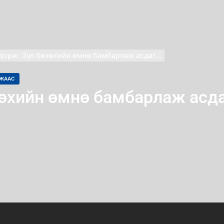
дорж: Зул бөхөхийн өмнө бамбарлаж асдаг…
ЛЖААС
өхийн өмнө бамбарлаж асд