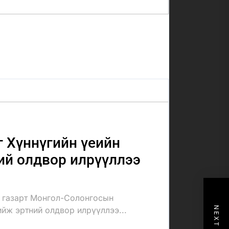
 Хүннүгийн үеийн
ий олдвор илрүүллээ
 газарт Монгол-Солонгосын
ийж эртний олдвор илрүүллээ...