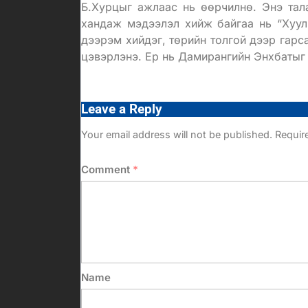
Б.Хурцыг ажлаас нь өөрчилнө. Энэ тал
хандаж мэдээлэл хийж байгаа нь “Хуул
дээрэм хийдэг, төрийн толгой дээр гарс
цэвэрлэнэ. Ер нь Дамирангийн Энхбатыг 
Leave a Reply
Your email address will not be published.
Requir
Comment
*
Name