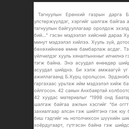
Тагнуулын Ерөнхий газрын дарга Б.
улстөржүүлдэг, хэргийг шалгаж байгаа 
тагнуулын байгууллагаар оролдож эхэлдэ
бий…” гэсэн мэдээлэл хийсний дараа Ху
минут мэдээлэл хийлээ. Хууль зүй, дото
бөхөхийнхөө өмнө бамбарлаж асдаг. Тэ
үйлчилдэг хууль хяналтынхныг илчилнэ г
тэгж байна. Энэ асуудал өнөөдөр ший
асуудал шийднэ. Би хэлж амжаагүй үг
ажиллагаанд Б.Хурц оролцсон. Эрдэнэби
гаргахаас урьтаж ийм мэдээлэл хийж бай
ойлгосон. 42 саяын Анхбаяртай холбоото
42 хуудас материалыг “1998 онд Баата
шалгаж байгаа ажлын хэсгийг “би оггт
захиалгаар алсан гэж шийтгэнэ гэж юу 
биш гэдгийг нь нотолчихсон шүүхийн ши
хоёрдугаарт, гүтгэсэн байна гэж шийд