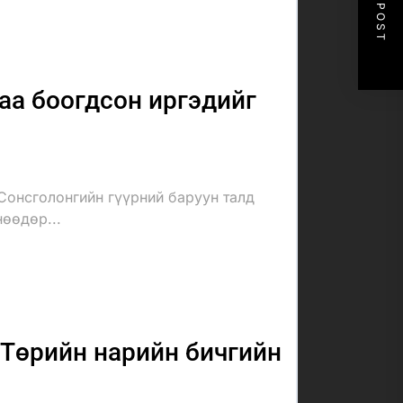
NEXT POST
аа боогдсон иргэдийг
Сонсголонгийн гүүрний баруун талд
нөөдөр...
Төрийн нарийн бичгийн