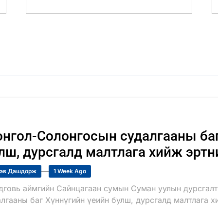
нгол-Солонгосын судалгааны баг
лш, дурсгалд малтлага хийж эртн
эв Дашдорж
1 Week Ago
дговь аймгийн Сайнцагаан сумын Суман уулын дурсгалт
лгааны баг Хүннүгийн үеийн булш, дурсгалд малтлага х