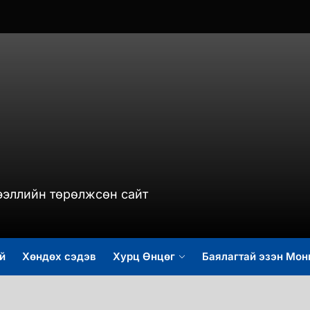
murch.mn
ээллийн төрөлжсөн сайт
й
Хөндөх сэдэв
Хурц Өнцөг
Баялагтай эзэн Мон