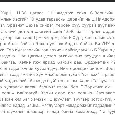
Хурц, 11.30 цагаас “Ц.Нямдорж сайд С.Зоригийн
ажлын хэсгийг 10 удаа тараасны дөрвийг нь Ц.Нямдор
г, Эрдэнэт шахаа хийдэг, төрсөн хүү, хуурай дүүгийн
уль зүй, дотоод хэргийн сайд 12.40 цагт Төрийн ордон
од хэргийн сайд Ц.Нямдорж, “би Б.Хурц хэвлэлийн хур
р л болж байгаа болов уу гэж бодож байна. Би УИХ-д
эж. Тэр бүлэглэлийн гол зохион байгуулагч нь Б.Хурц л
дэгдэнэ. Нэг цагийн дотор амжиж энэ асуудал шийд
 байгаа. Хэлнэ гэж яриад байсан даа. Эрдэнэтийн 4
лэг гэдэг хүний хуурай дүү. Ийм оролцоотой юм. Эрд
на” гээд “миний хүү Анхбаярын тухай “нэг юм” гараад
й мэдээллийг би мэдэхгүй” гэсэн юм. Харин Тагнуулын
р хулгайлж авсан баримт” гэсэн бол С.Зоригийг амь
 сольж байгаагүй. Харин одоо бол солино. Захиалаг
байсан юм бэ” хэмээн “ширүүлэв”. Түүгээр зогсохгүй, 
йдвэр надад байна. Нэгдүгээрт Нямдоржийг гадаадын та
сэн шүүхийн шийдвэр надад байна хэмээгээд “Тагнуу