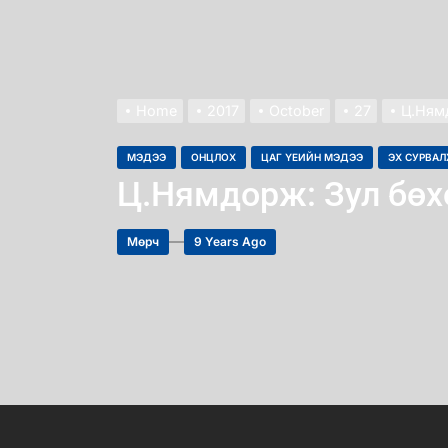
Home
2017
October
27
Ц.Ням
МЭДЭЭ
ОНЦЛОХ
ЦАГ ҮЕИЙН МЭДЭЭ
ЭХ СУРВА
Ц.Нямдорж: Зул бөх
Мөрч
9 Years Ago