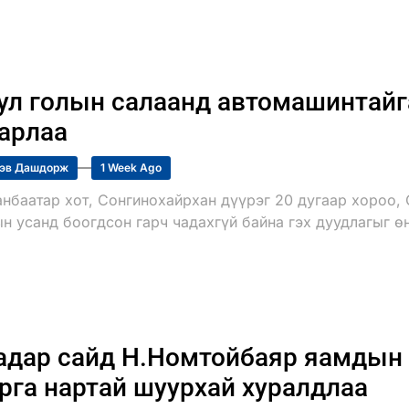
ул голын салаанд автомашинтайг
арлаа
эв Дашдорж
1 Week Ago
анбаатар хот, Сонгинохайрхан дүүрэг 20 дугаар хороо, 
н усанд боогдсон гарч чадахгүй байна гэх дуудлагыг ө
дар сайд Н.Номтойбаяр яамдын 
рга нартай шуурхай хуралдлаа