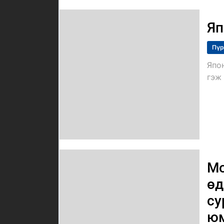
Яп
Пүр
Япо
гэж 
Мо
өд
су
ю