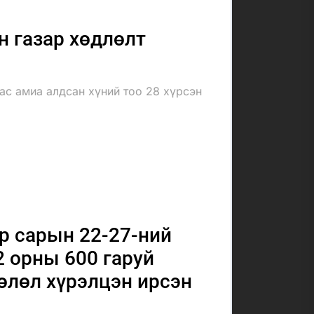
 газар хөдлөлт
с амиа алдсан хүний тоо 28 хүрсэн
р сарын 22-27-ний
2 орны 600 гаруй
өөлөл хүрэлцэн ирсэн