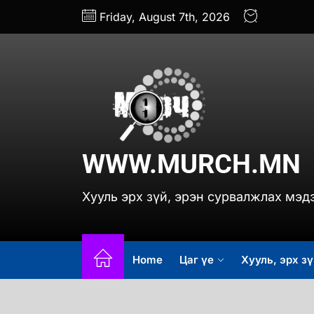
Skip
Friday, August 7th, 2026
to
the
content
www.
WWW.MURCH.MN
Хууль эрх зүй, эрэн сурвалжлах мэд
Home
Цаг үе
Хууль, эрх зү