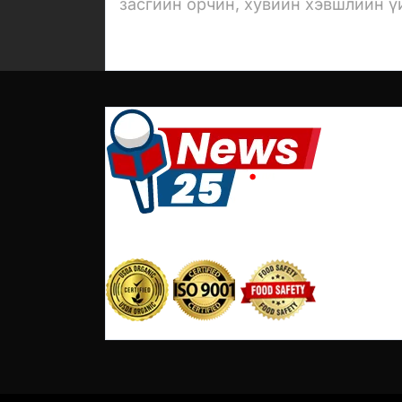
засгийн орчин, хувийн хэвшлийн ү
ажиллагаанд...
It is a long established fact that reader wil