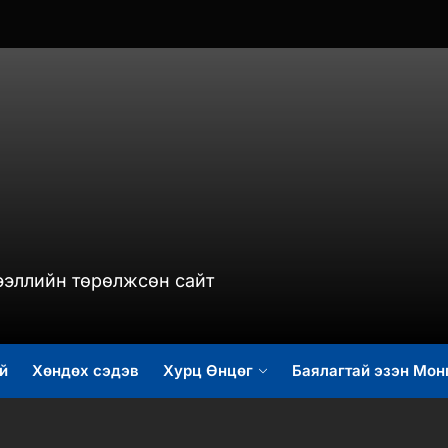
murch.mn
ээллийн төрөлжсөн сайт
й
Хөндөх сэдэв
Хурц Өнцөг
Баялагтай эзэн Мон