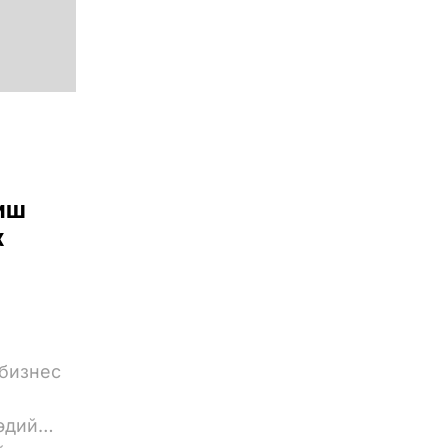
биш
х
 бизнес
 эдийн