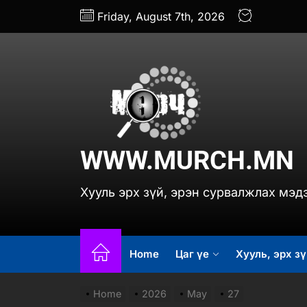
Skip
Friday, August 7th, 2026
to
the
content
www.
WWW.MURCH.MN
Хууль эрх зүй, эрэн сурвалжлах мэд
Home
Цаг үе
Хууль, эрх зү
Home
2026
May
27