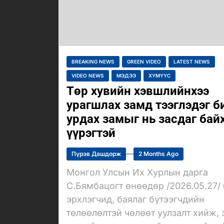
BREAKING NEWS
GREEN VIDEO
LATEST NEWS
VIDEO NEWS
МЭДЭЭ
ХҮМҮҮС
Төр хувийн хэвшлийнхээ
урагшлах замд тээглэдэг 
урдах замыг нь засдаг бай
үүрэгтэй
Пүрэв Дашдорж
2 Months Ago
Монгол Улсын Их Хурлын дарга
С.Бямбацогт өнөөдөр /2026.05.27/
эрхлэгчид, баялаг бүтээгчдийн
төлөөлөлтэй чөлөөт уулзалт хийж,