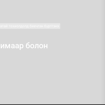
атай тохиолдолд биечлэн бүртгэнэ
химаар болон