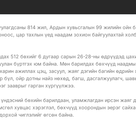
гуулагдсаны 814 жил, Ардын хувьсгалын 99 жилийн ойн 
оноос, цар тахлын үед наадам зохион байгуулахтай хол
лдах 512 бөхийг 6 дугаар сарын 26-28-ны өдрүүдэд ца
уулан бүртгэх юм байна. Мөн барилдах бөхчүүд наадмы
 харин ажиллах цэц, засуул, жаяг дэгийн багийн өдрийн
р бүл, ойр дотны найз нөхөд, багш, дасгалжуулагч, ша
рэг зааврыг гарган хүргүүлжээ.
 үндэсний бөхийн барилдаан, уламжлагдан ирсэн жаяг дэ
өмсгөл хувцас хэрэглэл, бөхчүүд хоорондын эерэг сайха
дорхой чиглэлийг өгсөн байна.