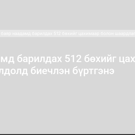
 баяр наадамд барилдах 512 бөхийг цахимаар болон шаардлаг
амд барилдах 512 бөхийг ца
лдолд биечлэн бүртгэнэ