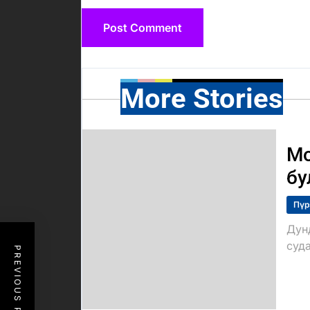
More Stories
Мо
бу
Пүр
Дун
суда
PREVIOUS POST