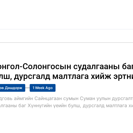
нгол-Солонгосын судалгааны баг
лш, дурсгалд малтлага хийж эртн
эв Дашдорж
1 Week Ago
дговь аймгийн Сайнцагаан сумын Суман уулын дурсгалт
лгааны баг Хүннүгийн үеийн булш, дурсгалд малтлага х