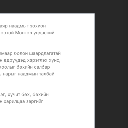
баяр наадмыг зохион
боотой Монгол үндэсний
химаар болон шаардлагатай
н өдрүүдэд хэрэглэх хүнс,
 хоолыг бөхийн салбар
вь нарыг наадмын талбай
г, хүчит бөх, бөхийн
н харилцаа зэргийг