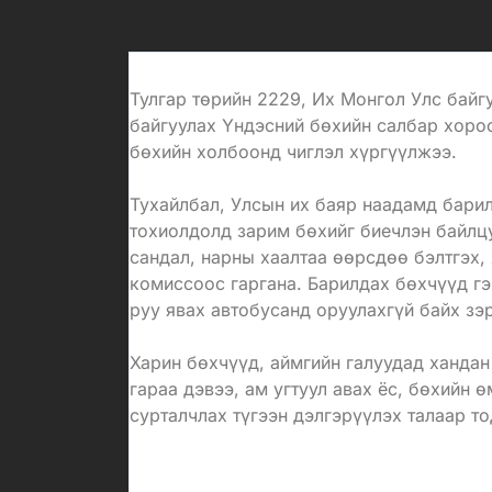
Тулгар төрийн 2229, Их Монгол Улс бай
байгуулах Үндэсний бөхийн салбар хоро
бөхийн холбоонд чиглэл хүргүүлжээ.
Тухайлбал, Улсын их баяр наадамд бари
тохиолдолд зарим бөхийг биечлэн байлц
сандал, нарны хаалтаа өөрсдөө бэлтгэх,
комиссоос гаргана. Барилдах бөхчүүд гэ
руу явах автобусанд оруулахгүй байх зэ
Харин бөхчүүд, аймгийн галуудад хандан
гараа дэвээ, ам угтуул авах ёс, бөхийн 
сурталчлах түгээн дэлгэрүүлэх талаар то