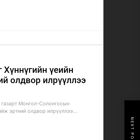
 Хүннүгийн үеийн
ий олдвор илрүүллээ
 газарт Монгол-Солонгосын
ийж эртний олдвор илрүүллээ...
NEXT POST