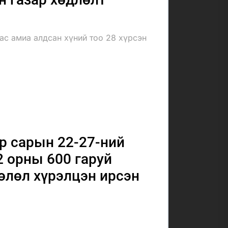
с амиа алдсан хүний тоо 28 хүрсэн
р сарын 22-27-ний
2 орны 600 гаруй
өөлөл хүрэлцэн ирсэн