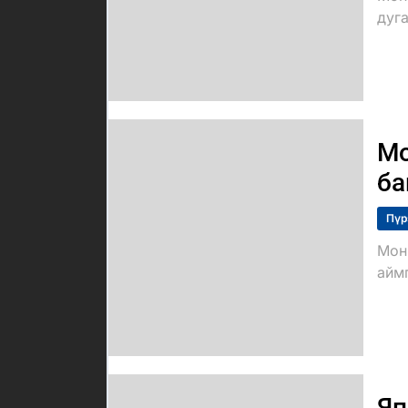
дуг
Мо
ба
Пүр
Мон
айм
Яп