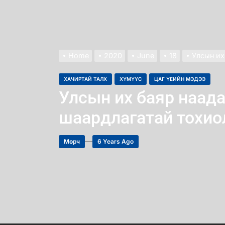
Home
2020
June
18
Улсын их
ХАЧИРТАЙ ТАЛХ
ХҮМҮҮС
ЦАГ ҮЕИЙН МЭДЭЭ
Улсын их баяр наад
шаардлагатай тохио
Мөрч
6 Years Ago