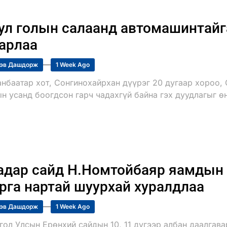
ул голын салаанд автомашинтайг
арлаа
эв Дашдорж
1 Week Ago
анбаатар хот, Сонгинохайрхан дүүрэг 20 дугаар хороо, 
н усанд боогдсон гарч чадахгүй байна гэх дуудлагыг ө
дар сайд Н.Номтойбаяр яамдын 
рга нартай шуурхай хуралдлаа
эв Дашдорж
1 Week Ago
гол Улсын Ерөнхий сайдын 10, 11 дүгээр албан даалгав