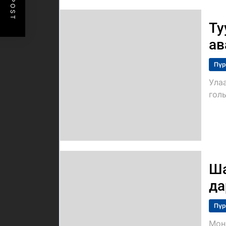
Ту
ав
Пүр
Ула
голы
Ша
да
Пүр
Мон