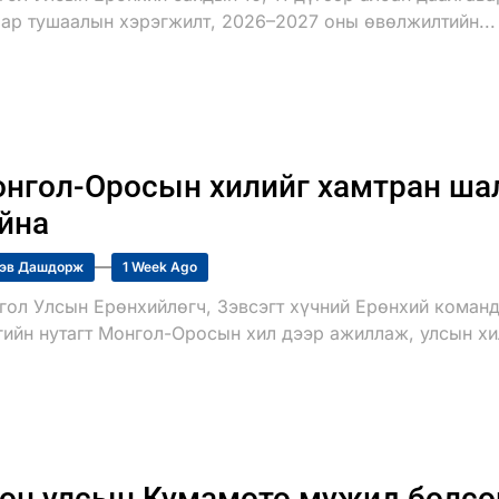
аар тушаалын хэрэгжилт, 2026–2027 оны өвөлжилтийн...
нгол-Оросын хилийг хамтран шал
йна
эв Дашдорж
1 Week Ago
гол Улсын Ерөнхийлөгч, Зэвсэгт хүчний Ерөнхий команд
гийн нутагт Монгол-Оросын хил дээр ажиллаж, улсын хил
он улсын Кумамото мужид болсон