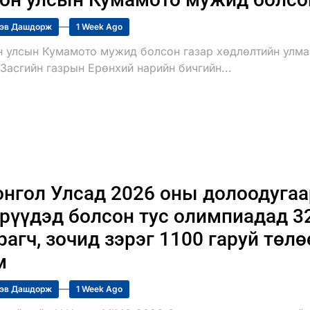
эв Дашдорж
1 Week Ago
н улсын Кумамото мужид болсон газар хөдлөлтийн улмаа
Засгийн газрын Ерөнхий нарийн бичгийн...
нгол Улсад 2026 оны долоодугаа
рүүдэд болсон тус олимпиадад 3
рагч, зочид зэрэг 1100 гаруй төл
м
эв Дашдорж
1 Week Ago