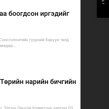
аа боогдсон иргэдийг
Сонсголонгийн гүүрний баруун талд
нөөдөр...
Төрийн нарийн бичгийн
ар, Улсын Онцгой Комиссын даргын 03