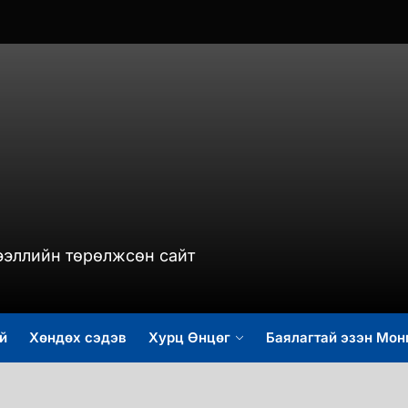
murch.mn
ээллийн төрөлжсөн сайт
й
Хөндөх сэдэв
Хурц Өнцөг
Баялагтай эзэн Мон