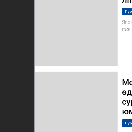
Пүр
Япо
гэж 
Мо
өд
су
ю
Пүр