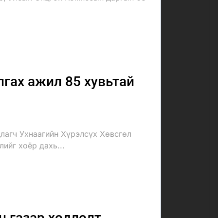
гах ажил 85 хувьтай
лагч Ухнаагийн Хүрэлсүх Хөвсгөл
ийг хоёр дахь...
 газар хөдлөлт