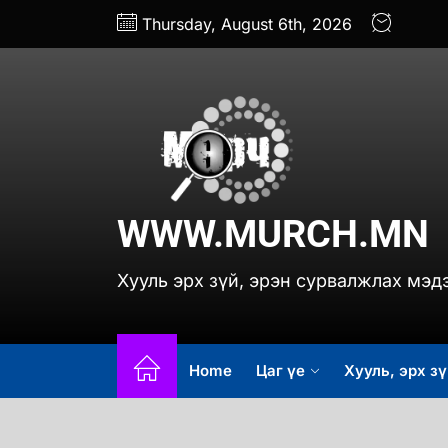
Skip
Thursday, August 6th, 2026
to
the
content
www.
WWW.MURCH.MN
Хууль эрх зүй, эрэн сурвалжлах мэд
Home
Цаг үе
Хууль, эрх зү