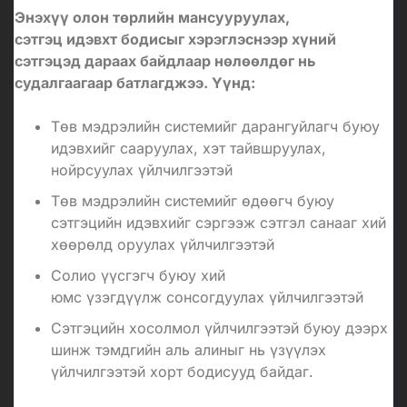
Энэхүү олон төрлийн мансууруулах,
сэтгэц идэвхт бодисыг хэрэглэснээр хүний
сэтгэцэд дараах байдлаар нөлөөлдөг нь
судалгаагаар батлагджээ. Үүнд:
Төв мэдрэлийн системийг дарангуйлагч буюу
идэвхийг сааруулах, хэт тайвшруулах,
нойрсуулах үйлчилгээтэй
Төв мэдрэлийн системийг өдөөгч буюу
сэтгэцийн идэвхийг сэргээж сэтгэл санааг хий
хөөрөлд оруулах үйлчилгээтэй
Солио үүсгэгч буюу хий
юмс
үзэгдүүлж
сонсогдуулах
үйлчилгээтэй
Сэтгэцийн хосолмол үйлчилгээтэй буюу дээрх
шинж тэмдгийн аль алиныг нь үзүүлэх
үйлчилгээтэй хорт бодисууд байдаг.