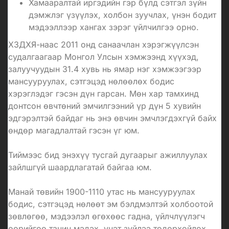
Хамааралтай иргэдийн гэр бүлд сэтгэл зүйн
дэмжлэг үзүүлэх, холбон зуучлах, үнэн бодит
мэдээллээр хангах зэрэг үйлчилгээ орно.
ХЗДХЯ-
наас
2011 онд санаачлан хэрэгжүүлсэн
судалгаагаар Монгол Улсын хэмжээнд хүүхэд,
залуучуудын 31.4 хувь нь ямар нэг хэмжээгээр
мансууруулах, сэтгэцэд нөлөөлөх бодис
хэрэглэдэг гэсэн дүн гарсан.
Мөн
хар тамхинд
донтсон өвчтөний эмчилгээний үр дүн 5 хувийн
эдгэрэлтэй байдаг
нь энэ өвчин эмчлэгдэхгүй байх
өндөр магадлалтай гэсэн үг юм.
Тиймээс бид энэхүү тусгай дугаарыг ажиллуулах
зайлшгүй шаардлагатай байгаа юм.
Манай төвийн 1900-1110 утас нь мансууруулах
бодис, сэтгэцэд
нөлөөт
эм бэлдмэлтэй холбоотой
зөвлөгөө, мэдээлэл өгөхөөс гадна, үйлчлүүлэгч
өөрийгөө танин мэдэх, үнэт зүйлээ тодорхойлох,