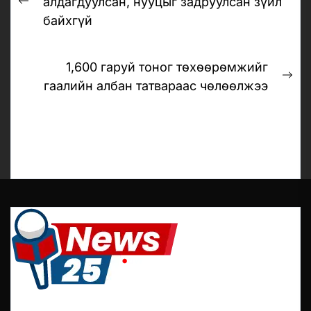
алдагдуулсан, нууцыг задруулсан зүйл
Previous
байхгүй
post:
1,600 гаруй тоног төхөөрөмжийг
Ne
гаалийн албан татвараас чөлөөлжээ
pos
It is a long established fact that reader will be