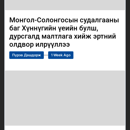
Монгол-Солонгосын судалгааны
баг Хүннүгийн үеийн булш,
дурсгалд малтлага хийж эртний
олдвор илрүүллээ
Пүрэв Дашдорж
1 Week Ago