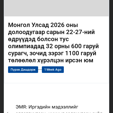
Монгол Улсад 2026 оны
долоодугаар сарын 22-27-ний
өдрүүдэд болсон тус
олимпиадад 32 орны 600 гаруй
сурагч, зочид зэрэг 1100 гаруй
төлөөлөл хүрэлцэн ирсэн юм
Пүрэв Дашдорж
1 Week Ago
Post
ЭМЯ: Иргэдийн мэдээллийг
navigation