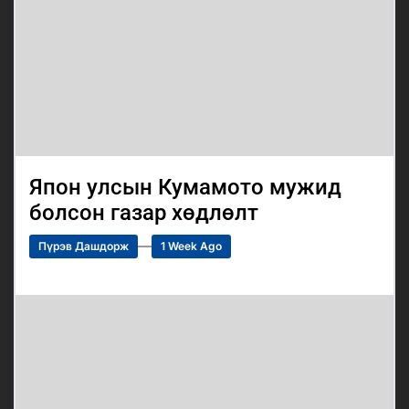
Япон улсын Кумамото мужид
болсон газар хөдлөлт
Пүрэв Дашдорж
1 Week Ago