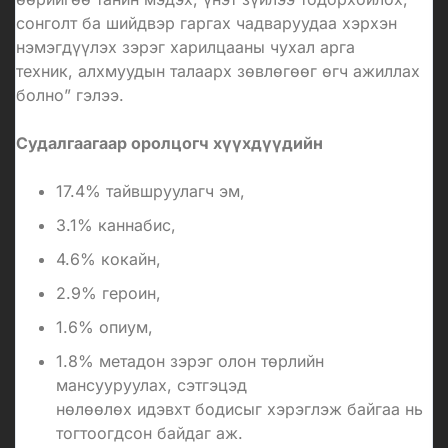
сонголт ба шийдвэр гаргах чадваруудаа хэрхэн
нэмэгдүүлэх зэрэг харилцааны чухал арга
техник, алхмуудын талаарх зөвлөгөөг өгч ажиллах
болно” гэлээ.
Судалгаагаар оролцогч хүүхдүүдийн
17.4% тайвшруулагч эм,
3.1%
каннабис
,
4.6%
кокайн
,
2.9%
героин
,
1.6%
опиум
,
1.8%
метадон
зэрэг олон төрлийн
мансууруулах, сэтгэцэд
нөлөөлөх идэвхт бодисыг хэрэглэж байгаа нь
тогтоогдсон байдаг аж.