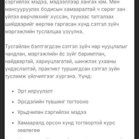
сэргийлэх мэдээ, мэдээллээр хангах юм. Мөн
мансууруулах бодисын хамааралтай ч сөрөг зан
үйлээ өөрчлөхийг хүссэн, түүнээс татгалзах
шийдвэрийг өөртөө гаргасан хүнд сэтгэл зүйч
мэргэжлийн туслалцаа үзүүлнэ.
Тусгайлан бэлтгэгдсэн сэтгэл зүйч нар нууцлалыг
чандлан, мэргэжлийн ёс зүйг баримтлан,
найдвартай, хариуцлагатай, шинжлэх ухааны
үндэслэлтэй, практикт туршигдсан сэтгэл зүйн
тусламж үйлчилгээг хүргэнэ. Үүнд:
Эрт илрүүлэлт
Эрсдэлийн
түвшинг
тогтооно
Урьдчилан сэргийлэх мэдээ
Хамааралд орсон хүнд тогтвортой курс
зөвлөгөө