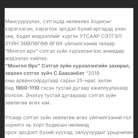
Мансууруулах, сэтгэцэд нөлөөлөх бодисыг
хэрэглэсэн, хэрэглэх эрсдэл бүхий иргэдэд үнэн
зөв, бодит мэдээллийг хүргэх УТСААР СЭТГЭЛ
ЗҮЙН ЗӨВЛӨГӨӨ ӨГӨХ үйлчилгээний талаар
“Монгол өрх” сэтгэл зүйн хүрээлэнгээс өнөөдөр
мэдээлэл хийлээ.
“Монгол Өрх” Сэтгэл зүйн хүрээлэнгийн захирал,
зөвлөх сэтгэл зүйч С.
Баасанбат
“2018
оны
арванхоёрдугаар
сарын 25-
наас
эхлэн
бид
1900-1110
гэсэн тусгай дугаар ажиллуулахаар
болсон. Энэхүү тусгай дугаараар сэтгэл зүйн
зөвлөгөө өгөх юм.
Утсаар сэтгэл зүйн зөвлөгөө өгөх үйлчилгээний гол
зорилго нь хорт бодисын нөлөөнд
орох
эрсдэлт
бүхий хүүхэд, залуучуудыг урьдчилан