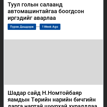
Туул голын салаанд
автомашинтайгаа боогдсон
иргэдийг аварлаа
Пүрэв Дашдорж
1 Week Ago
Шадар сайд Н.Номтойбаяр
яамдын Төрийн нарийн бичгийн
дарга нартай шуурхай хуралдлаа