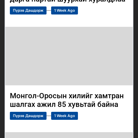
Пүрэв Дашдорж
1 Week Ago
Монгол-Оросын хилийг хамтран
шалгах ажил 85 хувьтай байна
Пүрэв Дашдорж
1 Week Ago