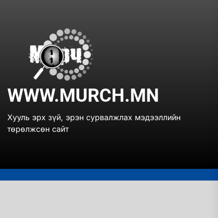
Skip
to
the
www.mur
content
WWW.MURCH.MN
Хууль эрх зүй, эрэн сурвалжлах мэдээллийн
төрөлжсөн сайт