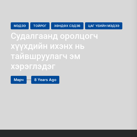
МЭДЭЭ
ТОЙРОГ
ХӨНДӨХ СЭДЭВ
ЦАГ ҮЕИЙН МЭДЭЭ
Судалгаанд оролцогч
хүүхдийн ихэнх нь
тайвшруулагч эм
хэрэглэдэг
Мөрч
8 Years Ago