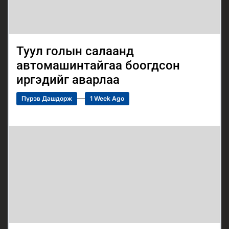
Туул голын салаанд
автомашинтайгаа боогдсон
иргэдийг аварлаа
Пүрэв Дашдорж
1 Week Ago