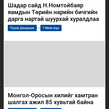
Шадар сайд Н.Номтойбаяр
яамдын Төрийн нарийн бичгийн
дарга нартай шуурхай хуралдлаа
Пүрэв Дашдорж
1 Week Ago
Монгол-Оросын хилийг хамтран
шалгах ажил 85 хувьтай байна