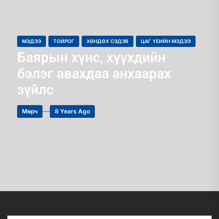
МЭДЭЭ
ТОЙРОГ
ХӨНДӨХ СЭДЭВ
ЦАГ ҮЕИЙН МЭДЭЭ
Баярын хүнс, хүүхдийн
бэлэг авахдаа анхаарах
зүйлс
Мөрч
8 Years Ago