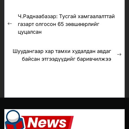
Post
Ч.Раднаабазар: Тусгай хамгаалалттай
navigation
газарт олгосон 65 зөвшөөрлийг
Previous
цуцалсан
post:
Шуудангаар хар тамхи худалдан авдаг
Ne
байсан этгээдүүдийг баривчилжээ
pos