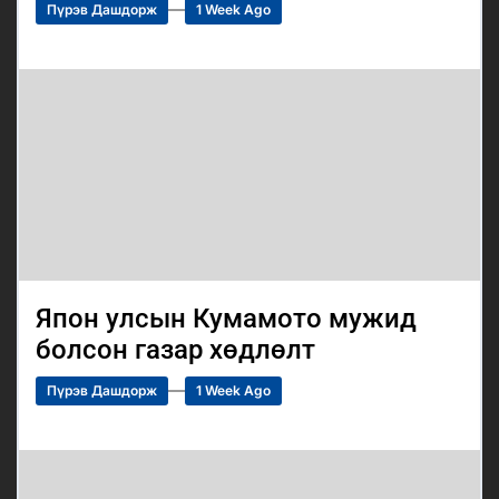
Пүрэв Дашдорж
1 Week Ago
Япон улсын Кумамото мужид
болсон газар хөдлөлт
Пүрэв Дашдорж
1 Week Ago