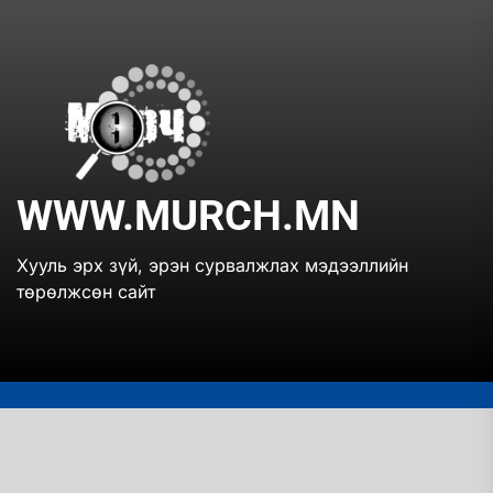
Skip
to
the
www.mur
content
WWW.MURCH.MN
Хууль эрх зүй, эрэн сурвалжлах мэдээллийн
төрөлжсөн сайт