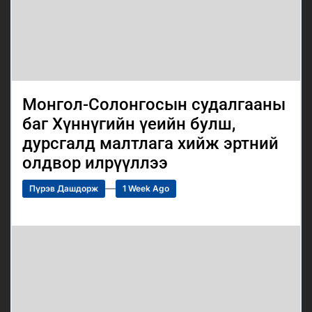
Монгол-Солонгосын судалгааны
баг Хүннүгийн үеийн булш,
дурсгалд малтлага хийж эртний
олдвор илрүүллээ
Пүрэв Дашдорж
1 Week Ago