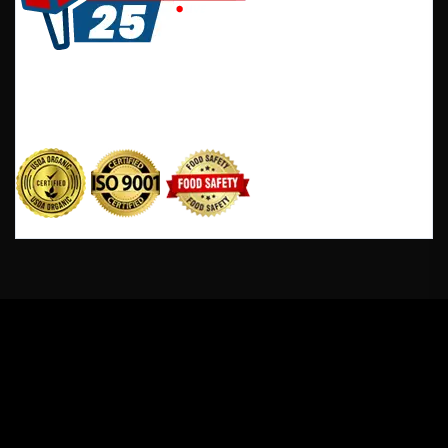
It is a long established fact that reader will be
distracted by the readable content of a page when
looking at its layout.