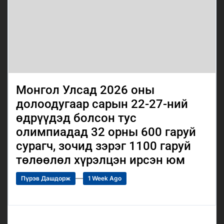
Монгол Улсад 2026 оны
долоодугаар сарын 22-27-ний
өдрүүдэд болсон тус
олимпиадад 32 орны 600 гаруй
сурагч, зочид зэрэг 1100 гаруй
төлөөлөл хүрэлцэн ирсэн юм
Пүрэв Дашдорж
1 Week Ago