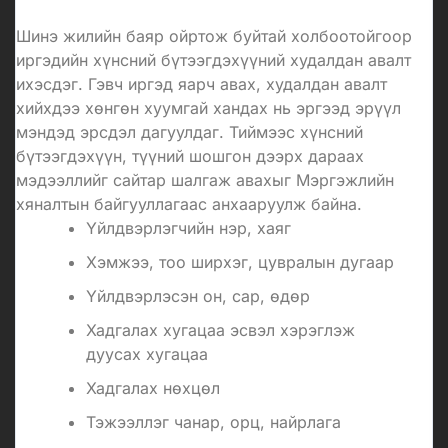
Шинэ жилийн баяр ойртож буйтай холбоотойгоор
иргэдийн хүнсний бүтээгдэхүүний худалдан авалт
ихэсдэг. Гэвч иргэд яарч авах, худалдан авалт
хийхдээ хөнгөн хуумгай хандах нь эргээд эрүүл
мэндэд эрсдэл дагуулдаг. Тиймээс хүнсний
бүтээгдэхүүн, түүний шошгон дээрх дараах
мэдээллийг сайтар шалгаж авахыг Мэргэжлийн
хяналтын байгууллагаас анхааруулж байна.
Үйлдвэрлэгчийн нэр, хаяг
Хэмжээ, тоо ширхэг, цувралын дугаар
Үйлдвэрлэсэн он, сар, өдөр
Хадгалах хугацаа эсвэл хэрэглэж
дуусах хугацаа
Хадгалах нөхцөл
Тэжээллэг чанар, орц, найрлага