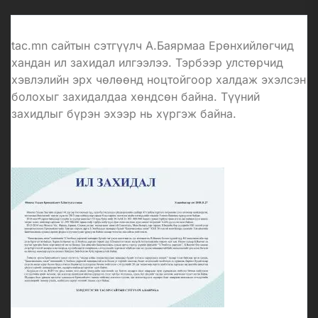
tac.mn сайтын сэтгүүлч А.Баярмаа Ерөнхийлөгчид
хандан ил захидал илгээлээ. Тэрбээр улстөрчид
хэвлэлийн эрх чөлөөнд ноцтойгоор халдаж эхэлсэн
болохыг захидалдаа хөндсөн байна. Түүний
захидлыг бүрэн эхээр нь хүргэж байна.