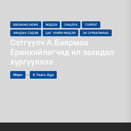
BREAKING NEWS
МЭДЭЭ
ОНЦЛОХ
ТОЙРОГ
ХӨНДӨХ СЭДЭВ
ЦАГ ҮЕИЙН МЭДЭЭ
ЭХ СУРВАЛЖААС
Сэтгүүлч А.Баярмаа
Ерөнхийлөгчид ил захидал
хүргүүллээ
Мөрч
8 Years Ago