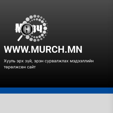
Skip
to
the
www.mur
content
WWW.MURCH.MN
Хууль эрх зүй, эрэн сурвалжлах мэдээллийн
төрөлжсөн сайт