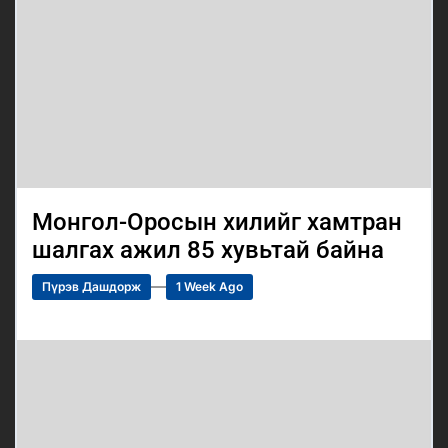
Монгол-Оросын хилийг хамтран
шалгах ажил 85 хувьтай байна
Пүрэв Дашдорж
1 Week Ago