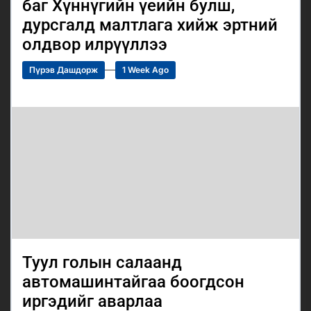
баг Хүннүгийн үеийн булш,
дурсгалд малтлага хийж эртний
олдвор илрүүллээ
Пүрэв Дашдорж
1 Week Ago
Туул голын салаанд
автомашинтайгаа боогдсон
иргэдийг аварлаа