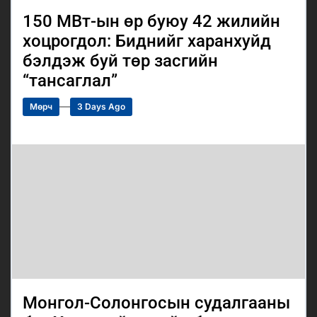
150 МВт-ын өр буюу 42 жилийн
хоцрогдол: Биднийг харанхуйд
бэлдэж буй төр засгийн
“тансаглал”
Мөрч
3 Days Ago
Монгол-Солонгосын судалгааны