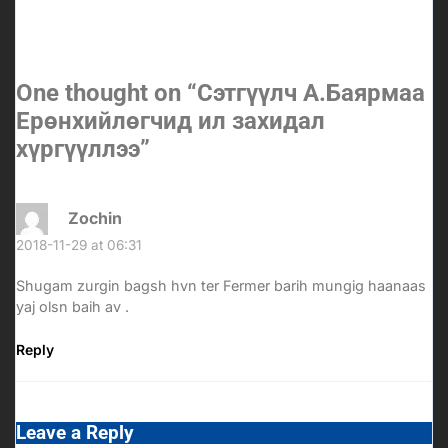
One thought on “
Сэтгүүлч А.Баярмаа
Ерөнхийлөгчид ил захидал
хүргүүллээ
”
Zochin
2018-11-29 at 06:31
Shugam zurgin bagsh hvn ter Fermer barih mungig haanaas
yaj olsn baih av .
Reply
Leave a Reply