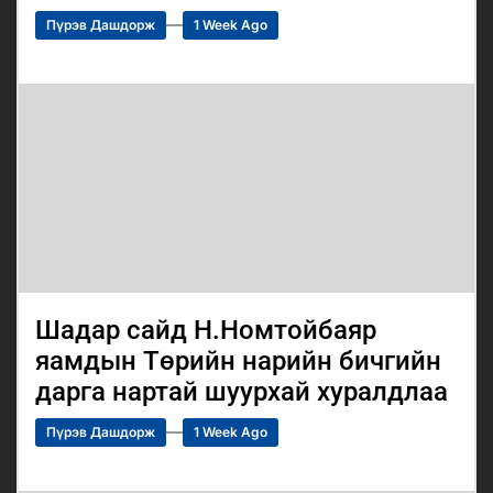
Пүрэв Дашдорж
1 Week Ago
Шадар сайд Н.Номтойбаяр
яамдын Төрийн нарийн бичгийн
дарга нартай шуурхай хуралдлаа
Пүрэв Дашдорж
1 Week Ago