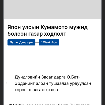
Япон улсын Кумамото мужид
болсон газар хөдлөлт
Пүрэв Дашдорж
1 Week Ago
Post
Дундговийн Засаг дарга О.Бат-
navigation
Эрдэнийг албан тушаалаа урвуулсан
Previous
хэрэгт шалгаж эхлэв
post: