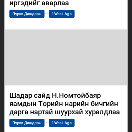
иргэдийг аварлаа
Пүрэв Дашдорж
1 Week Ago
Шадар сайд Н.Номтойбаяр
яамдын Төрийн нарийн бичгийн
дарга нартай шуурхай хуралдлаа
Пүрэв Дашдорж
1 Week Ago