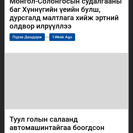
Монгол-Солонгосын судалгааны
баг Хүннүгийн үеийн булш,
дурсгалд малтлага хийж эртний
олдвор илрүүллээ
Пүрэв Дашдорж
1 Week Ago
Туул голын салаанд
автомашинтайгаа боогдсон