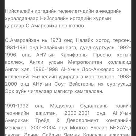
Нийслэлийн иргэдийн төлөөлөгчдийн өнөөдрийн
хуралдаанаар Нийслэлийн иргэдийн хурлын
даргаар С.Амарсайхан сонголоо.
С.Амарсайхан нь 1973 онд Налайх хотод төрсөн.
1981-1991 онд Налайхын бага, дунд сургууль, 1992-
1996 онд АНУ-ын Калифорны Пресно хотын
коллеж, Англи улсын Метрополитен коллежид
Англи хэл, 1996-1998 АНУ-ын Лос-Анжелес хотын
коллежийг Бизнесийн удирдлага мэргэжлээр, 1998-
2000 онд АНУ-ын Соут Вейстерны их сургуульд
Эрх зүйн чиглэлээр магистр хамгаалсан.
1991-1992 онд Мэдээлэл Судалгааны төвийн
техникийн ажилтан, 2000-2001 онд АНУ-ын
Американ Трейд & Деволопмент компанийн
менежер, 2001-2004 онд Монгол Улсаас БНХАУ-д
суугаа Элчин Сайдын Яамны Консулын ажилтан,