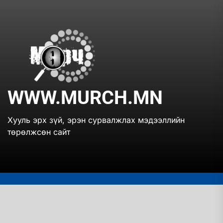
Skip
to
the
www.mur
content
WWW.MURCH.MN
Хууль эрх зүй, эрэн сурвалжлах мэдээллийн
төрөлжсөн сайт