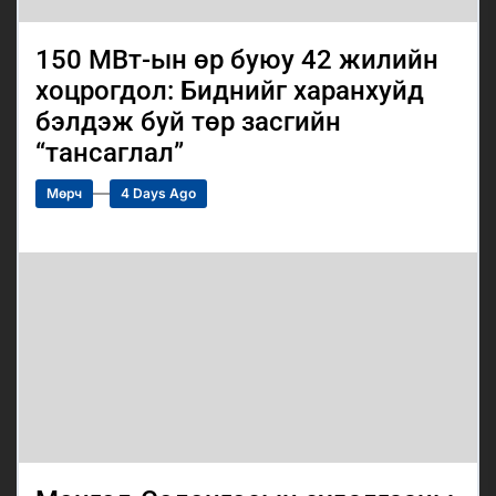
150 МВт-ын өр буюу 42 жилийн
хоцрогдол: Биднийг харанхуйд
бэлдэж буй төр засгийн
“тансаглал”
Мөрч
4 Days Ago