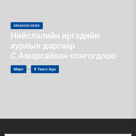
BREAKING NEWS
Нийслэлийн иргэдийн
хурлын даргаар
С.Амарсайхан сонгогдлоо
Мөрч
9 Years Ago