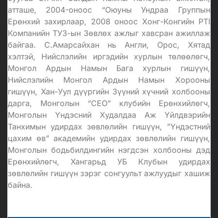
атташе, 2004-оноос “Оюуны Ундраа Группын
Ерөнхий захирлаар, 2008 оноос Хонг-Конгийн PTI
Компанийн ТУЗ-ын Зөвлөх ажлыг хавсран ажиллаж
байгаа. С.Амарсайхан нь Англи, Орос, Хятад
хэлтэй, Нийслэлийн иргэдийн хурлын төлөөлөгч,
Монгол Ардын Намын Бага хурлын гишүүн,
Нийслэлийн Монгол Ардын Намын Хорооны
гишүүн, Хан-Уул дүүргийн Зүүний хүчний холбооны
дарга, Монголын “СЕО” клубийн Ерөнхийлөгч,
Монголын Үндэсний Худалдаа Аж Үйлдвэрийн
Танхимын удирдах зөвлөлийн гишүүн, ”Үндэстний
цахим өв” академийн удирдах зөвлөлийн гишүүн,
Монголын бодьбилдингийн нэгдсэн холбооны дэд
Ерөнхийлөгч, Хангарьд УБ Клубын удирдах
зөвлөлийн гишүүн зэрэг сонгуульт ажлуудыг хашиж
байна.