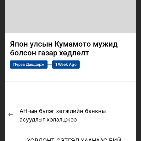
Япон улсын Кумамото мужид
болсон газар хөдлөлт
Пүрэв Дашдорж
1 Week Ago
Post
АН-ын бүлэг хөгжлийн банкны
navigation
Previous
асуудлыг хэлэлцжээ
post:
ХОРЛОНТ СЭТГЭЛ ХААНААС БИЙ