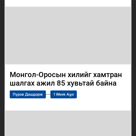
Монгол-Оросын хилийг хамтран
шалгах ажил 85 хувьтай байна
Пүрэв Дашдорж
1 Week Ago