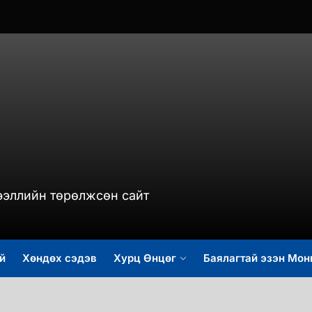
murch.mn
ээллийн төрөлжсөн сайт
й
Хөндөх сэдэв
Хурц Өнцөг
Баялагтай эзэн Мон