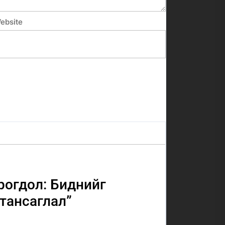
ebsite
рогдол: Биднийг
“тансаглал”