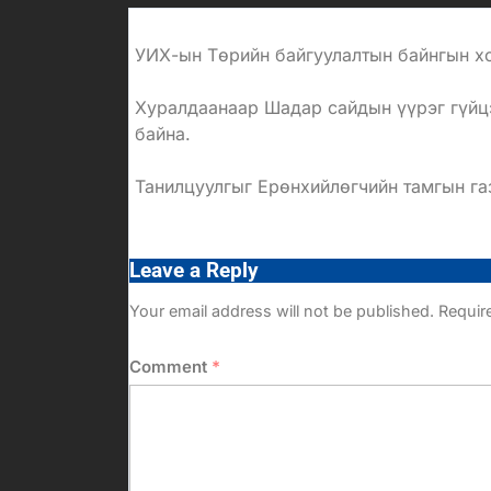
УИХ-ын Төрийн байгуулалтын байнгын хо
Хуралдаанаар Шадар сайдын үүрэг гүйц
байна.
Танилцуулгыг Ерөнхийлөгчийн тамгын га
Leave a Reply
Your email address will not be published.
Requir
Comment
*