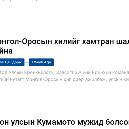
нгол-Оросын хилийг хамтран шал
йна
эв Дашдорж
1 Week Ago
гол Улсын Ерөнхийлөгч, Зэвсэгт хүчний Ерөнхий команд
гийн нутагт Монгол-Оросын хил дээр ажиллаж, улсын хил
он улсын Кумамото мужид болсон