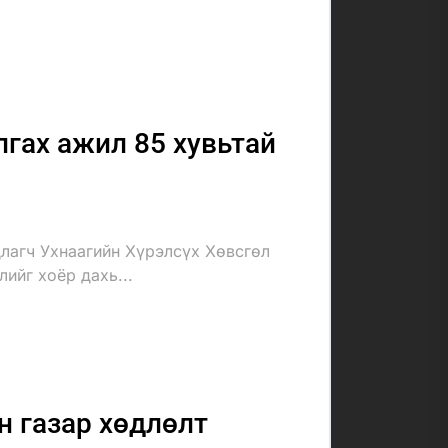
гах ажил 85 хувьтай
лагч Ухнаагийн Хүрэлсүх Хөвсгөл
ийг хоёр дахь...
 газар хөдлөлт