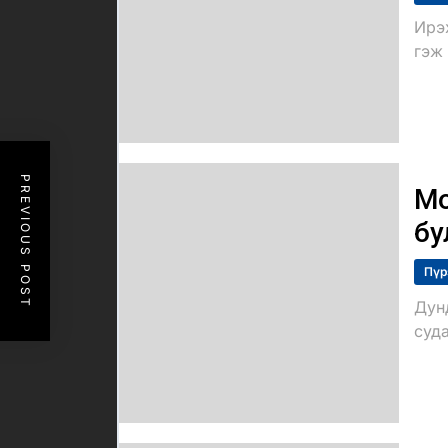
Ирэ
гэж 
PREVIOUS POST
Мо
бу
Пүр
Дун
суда