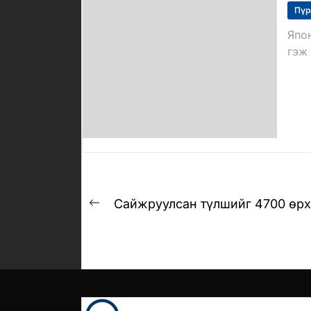
Пүр
Япо
гэж 
Post
Сайжруулсан түлшийг 4700 өрх
Previous
navigation
post: