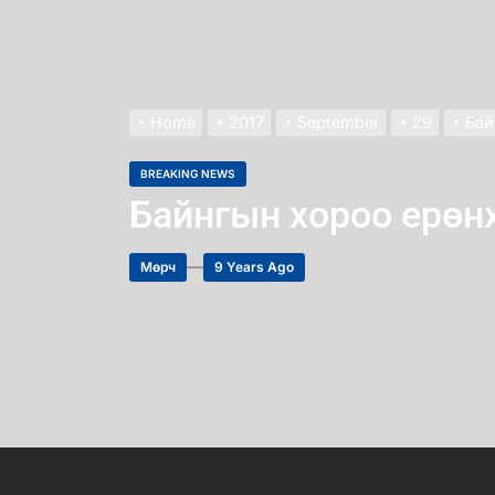
Home
2017
September
29
Бай
BREAKING NEWS
Байнгын хороо ерөн
Мөрч
9 Years Ago