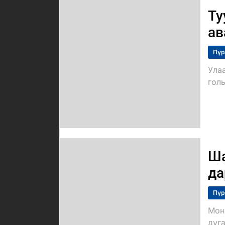
Ту
ав
Пүр
Ула
голы
Ша
да
Пүр
Мон
дуг