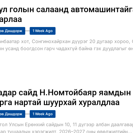
ул голын салаанд автомашинтайг
арлаа
эв Дашдорж
1 Week Ago
анбаатар хот, Сонгинохайрхан дүүрэг 20 дугаар хороо, 
н усанд боогдсон гарч чадахгүй байна гэх дуудлагыг ө
дар сайд Н.Номтойбаяр яамдын 
рга нартай шуурхай хуралдлаа
эв Дашдорж
1 Week Ago
гол Улсын Ерөнхий сайдын 10, 11 дүгээр албан даалгав
аар тушаалын хэрэгжилт, 2026–2027 оны өвөлжилтийн...