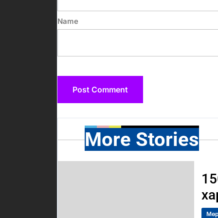
Name
More Stories
15
ха
Мөр