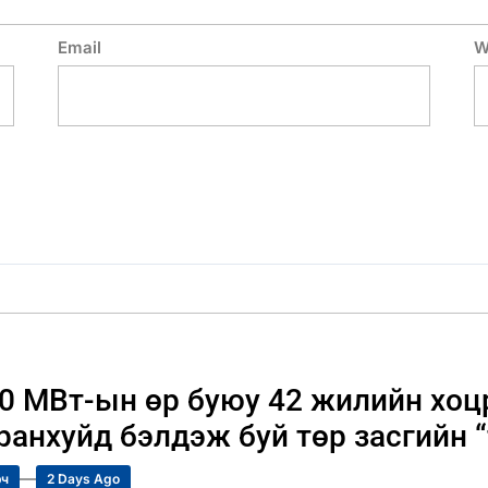
Email
W
0 МВт-ын өр буюу 42 жилийн хоц
ранхуйд бэлдэж буй төр засгийн 
ч
2 Days Ago