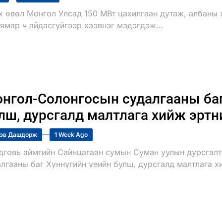
х өвөл Монгол Улсад 150 МВт цахилгаан дутаж, албаны 
ямар ч айдасгүйгээр хээвнэг мэдэгдэж...
нгол-Солонгосын судалгааны баг
лш, дурсгалд малтлага хийж эртн
эв Дашдорж
1 Week Ago
дговь аймгийн Сайнцагаан сумын Суман уулын дурсгалт
лгааны баг Хүннүгийн үеийн булш, дурсгалд малтлага х