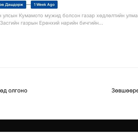
эв Дашдорж
1 Week Ago
н улсын Кумамото мужид болсон газар хөдлөлтийн улмаа
Засгийн газрын Ерөнхий нарийн бичгийн...
өд олгоно
Зөвшөөрө