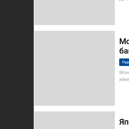
Мо
ба
Пүр
Мон
айм
Яп