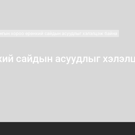
нгын хороо ерөнхий сайдын асуудлыг хэлэлцэж байна
хий сайдын асуудлыг хэлэл