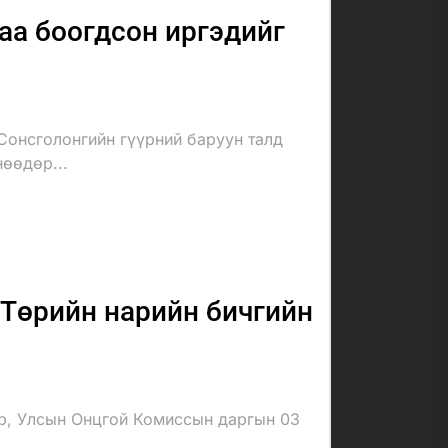
аа боогдсон иргэдийг
Сонсголонгийн гүүрний баруун талд
нөөдөр...
Төрийн нарийн бичгийн
ар, Улсын Онцгой Комиссын даргын 03