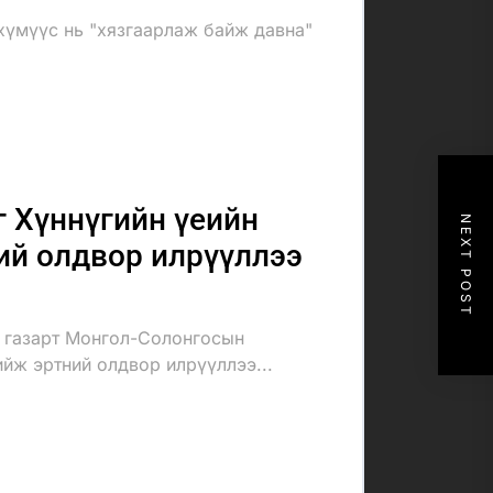
хүмүүс нь "хязгаарлаж байж давна"
 Хүннүгийн үеийн
NEXT POST
ий олдвор илрүүллээ
 газарт Монгол-Солонгосын
ийж эртний олдвор илрүүллээ...