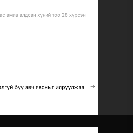
с амиа алдсан хүний тоо 28 хүрсэн
лгүй буу авч явсныг илрүүлжээ
Next
post: