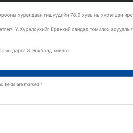
рооны хуралдаан гишүүдийн 78.9 хувь нь хүрэлцэн ирс
этгэгч У.Хүрэлсүхийг Ерөнхий сайдад томилох асуудлы
зрын дарга З.Энхболд хийлээ.
ed fields are marked
*