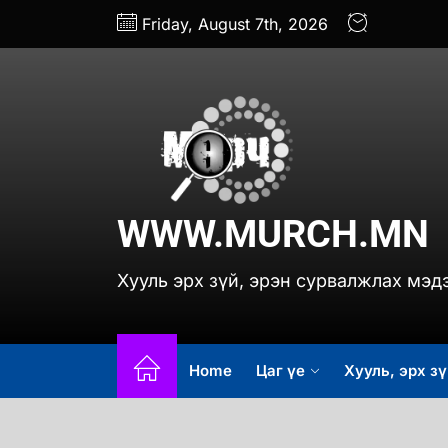
Skip
Friday, August 7th, 2026
to
the
content
www.
WWW.MURCH.MN
Хууль эрх зүй, эрэн сурвалжлах мэд
Home
Цаг үе
Хууль, эрх зү