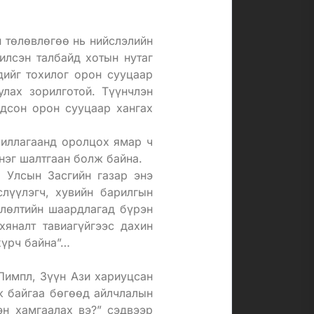
 төлөвлөгөө нь нийслэлийн
илсэн талбайд хотын нутаг
дийг тохилог орон сууцаар
улах зорилготой. Түүнчлэн
гдсон орон сууцаар хангах
жиллагаанд оролцох ямар ч
нэг шалтгаан болж байна.
 Улсын Засгийн газар энэ
слүүлэгч, хувийн барилгын
влөлтийн шаардлагад бүрэн
хяналт тавиагүйгээс дахин
хүрч байна”…
Пимпл, Зүүн Ази хариуцсан
ж байгаа бөгөөд айлчлалын
эн хамгаалах вэ?” сэдвээр