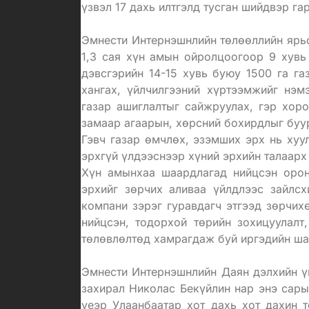
үзвэл 17 дахь илтгэлд тусган шийдвэр га
Эмнести Интернэшнлийн төлөөллийн ярьс
1,3 сая хүн амын ойролцоогоор 9 хувь
дэвсгэрийн 14-15 хувь буюу 1500 га га
хангах, үйлчилгээний хүртээмжийг нэм
газар ашиглалтыг сайжруулах, гэр хор
замаар агаарын, хөрсний бохирдлыг буу
Гэвч газар өмчлөх, эзэмших эрх нь хуу
эрхгүй үлдээснээр хүний эрхийн талаарх
Хүн амынхаа шаардлагад нийцсэн орон
эрхийг зөрчих аливаа үйлдлээс зайлсх
компани зэрэг гуравдагч этгээд зөрчих
нийцсэн, тодорхой төрийн зохицуулалт
төлөвлөлтөд хамрагдаж буй иргэдийн ша
Эмнести Интернэшнлийн Даян дэлхийн ү
захирал Николас Бекүйлин нар энэ сар
үеэр Улаанбаатар хот дахь хот дахин 