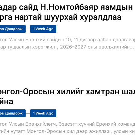
дар сайд Н.Номтойбаяр яамдын 
рга нартай шуурхай хуралдлаа
эв Дашдорж
1 Week Ago
гол Улсын Ерөнхий сайдын 10, 11 дүгээр албан даалгав
аар тушаалын хэрэгжилт, 2026–2027 оны өвөлжилтийн...
нгол-Оросын хилийг хамтран шал
йна
эв Дашдорж
1 Week Ago
гол Улсын Ерөнхийлөгч, Зэвсэгт хүчний Ерөнхий команд
гийн нутагт Монгол-Оросын хил дээр ажиллаж, улсын хил