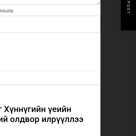
NEXT POST
ebsite
 Хүннүгийн үеийн
ий олдвор илрүүллээ