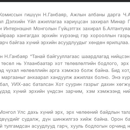
Комиссын гишүүн Н.Ганбаяр, Ажлын албаны дарга Ч.А
л Дэлхийн Үйл ажиллагаа хариуцсан захирал Минар П
и Интернэшнл Монголын Гүйцэтгэх захирал Б.Алтантуяа 
йраар хангагдах эрхийн хүрээнд гэр хорооллын газры
арч байгаа хүний эрхийн асуудлуудыг хөндөн ярилцлаа.
 Н.Ганбаяр “Танай байгууллагаас шаардлагад нийцсэн
төсөл нь Улаанбаатар хот төлөвлөлтийн бодлого, эрх
д чухал нөлөөллийн арга хэмжээ болж байна. Бид хот
л маргааныг анхаарал хандуулж ажиллах болно. Энэ хүр
бал, УИХ-аас баталсан Хот суурин газрыг дахин хөгж
үүдэд хүний эрхийн үндсэн зарчим, хэм хэмжээнд ни
онгол Улс дахь хүний эрх, эрх чөлөөний байдлын тал
двүүдийг судалж, дүн шинжилгээ хийж байна. Орон ба
ой тулгамдсан асуудлууд гарч, хууль бодлогын орчинд 