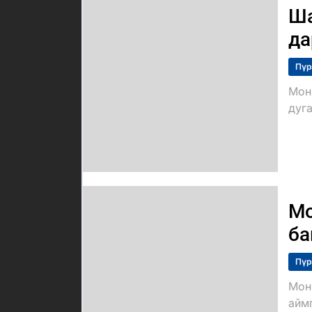
Ша
да
Пүр
Мон
дуг
Мо
ба
Пүр
Мон
айм