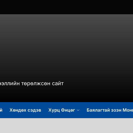
murch.mn
ээллийн төрөлжсөн сайт
й
Хөндөх сэдэв
Хурц Өнцөг
Баялагтай эзэн Мон