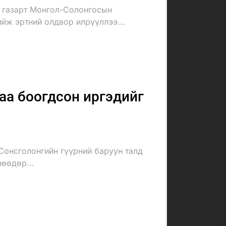
 газарт Монгол-Солонгосын
ийж эртний олдвор илрүүллээ...
аа боогдсон иргэдийг
Сонсголонгийн гүүрний баруун талд
нөөдөр...