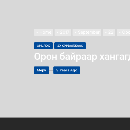
Home
2017
September
22
Оро
ОНЦЛОХ
ЭХ СУРВАЛЖААС
Орон байраар ханга
Мөрч
9 Years Ago