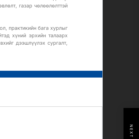
өвлөлт, газар чөлөөлөлттэй
ол, практикийн бага хурлыг
йтэд хүний эрхийн талаарх
вхийг дээшлүүлэх сургалт,