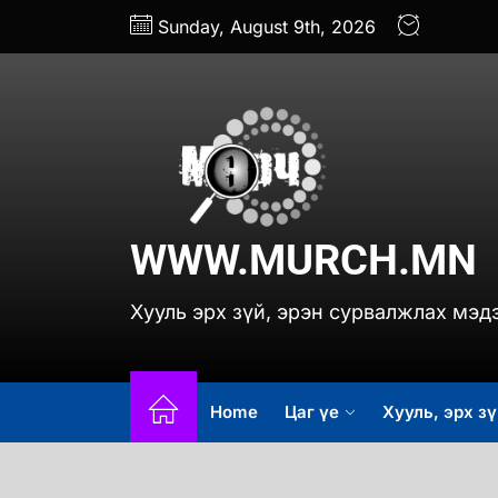
Skip
Sunday, August 9th, 2026
to
the
content
www.
WWW.MURCH.MN
Хууль эрх зүй, эрэн сурвалжлах мэд
Home
Цаг үе
Хууль, эрх зү