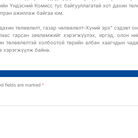
ийн Үндэсний Комисс тус байгууллагатай хот дахин төл
мтран ажиллаж байгаа юм.
дахин төлөвлөлт, газар чөлөөлөлт-Хүний эрх” сэдэвт он
лаас гарсан зөвлөмжийг хэрэгжүүлэх, иргэд, олон ни
ин төлөвлөлтэй холбоотой төрийн албан хаагчдын чада
э хэрэгжүүлж байна.
ed fields are marked
*