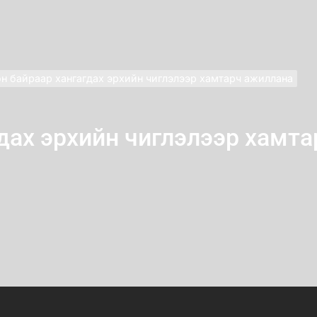
н байраар хангагдах эрхийн чиглэлээр хамтарч ажиллана
гдах эрхийн чиглэлээр хамт