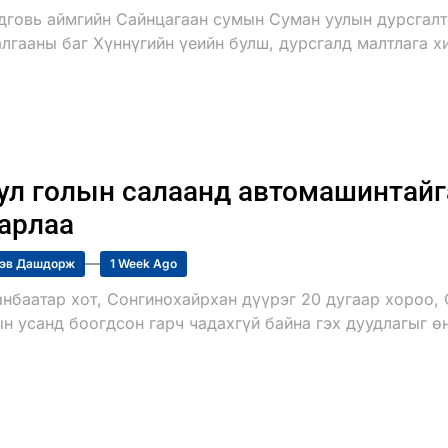
дговь аймгийн Сайнцагаан сумын Суман уулын дурсгалт
лгааны баг Хүннүгийн үеийн булш, дурсгалд малтлага х
ул голын салаанд автомашинтайг
арлаа
эв Дашдорж
1 Week Ago
анбаатар хот, Сонгинохайрхан дүүрэг 20 дугаар хороо, 
н усанд боогдсон гарч чадахгүй байна гэх дуудлагыг ө