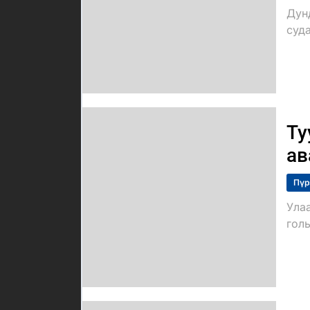
Дун
суда
Ту
ав
Пүр
Ула
голы