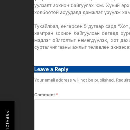
уулзалт зохион байгуулах юм. Хүний эрх
холбоотой асуудалд дэмжлэг үзүүлж ха
Тухайлбал, өнгөрсөн 5 дугаар сард “Хот 
хамтран зохион байгуулсан бөгөөд хур
мэдлэг ойлголтыг нэмэгдүүлэх, хот дах
сурталчилгааны ажлыг төлөвлөн эхнээсэ
Leave a Reply
Your email address will not be published.
Requir
Comment
*