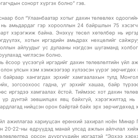
ргагчдын сонорт хүргэх болно” гэв.
наар бол “Улаанбаатар хотыг дахин төлөвлөх одоогийн
 нь амьдардаг гэр хорооллын 24 байршлын 75 хэсэгч
зарт хэрэгжиж байна. Энэхүү төсөл хөтөлбөр нь иргэ
эгдүүлэх, хотын иргэдийн амьдрах нөхцөлийг сайжру
ооллын айлуудыг ус дулааны нэгдсэн шугаманд холбо
руулахад чиглэсэн болно.
ль ёсоор үүсээгүй иргэдийг дахин төлөвлөлтийн үйл а
 олон улсын хэм хэмжээгээр хүлээсэн үүрэг зөрчигдөх 
 байраар хангагдах эрхийг хамгаалахын тулд Монгол
ийх, зогсоохоос гадна, уг эрхийг хашаа, байр түрээ
өөс иргэдээ хамгаалах ёстой. Тиймээс хот дахин төлө
, үр дүнтэй зөвшилцөх явц байхгүй, хэрэгжилтэд нь 
ардлагад нийцсэн орон байртай байх эрх зөрчигдөхөд 
йл ажиллагаа хариуцсан ерөнхий захирал ноён Минар 
ын 20-22-ны өдрүүдэд манай улсад ажлын айлчлал хий
төлөвлөлтөд орсон дүүргүүдийн иргэдтэй “Эрхээ хэрх