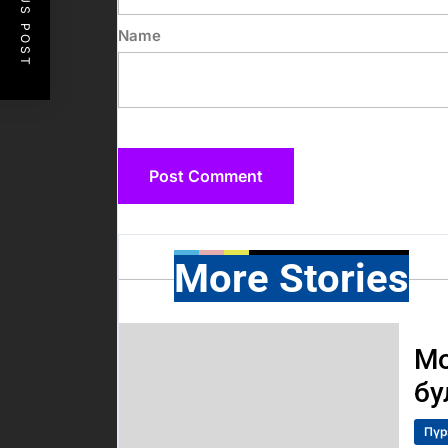
PREVIOUS POST
Name
More Stories
Мо
бу
Пүр