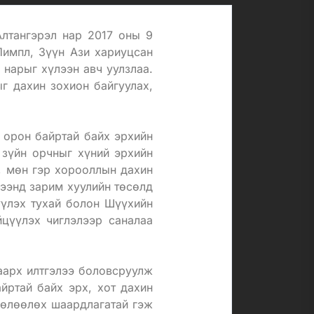
лтангэрэл нар 2017 оны 9
импл, Зүүн Ази хариуцсан
нарыг хүлээн авч уулзлаа.
г дахин зохион байгуулах,
 орон байртай байх эрхийн
 зүйн орчныг хүний эрхийн
, мөн гэр хорооллын дахин
ээнд зарим хуулийн төсөлд
үүлэх тухай болон Шүүхийн
йцүүлэх чиглэлээр саналаа
аарх илтгэлээ боловсруулж
йртай байх эрх, хот дахин
нөлөөлөх шаардлагатай гэж