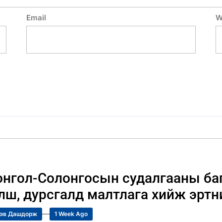
Email
W
нгол-Солонгосын судалгааны баг
лш, дурсгалд малтлага хийж эртн
эв Дашдорж
1 Week Ago