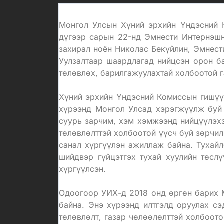
Монгол Улсын Хүний эрхийн Үндэсний 
дүгээр сарын 22-нд Эмнести Интернэшн
захирал ноён Николас Бекүйлин, Эмнест
Уулзалтаар шаардлагад нийцсэн орон ба
төлөвлөх, барилгажуулахтай холбоотой г
Хүний эрхийн Үндэсний Комиссын гишүүн
хүрээнд Монгол Улсад хэрэгжүүлж буй 
суурь зарчим, хэм хэмжээнд нийцүүлэхэ
төлөвлөлттэй холбоотой үүсч буй зөрчи
санал хүргүүлэн ажиллаж байна. Тухайл
шийдвэр гүйцэтгэх тухай хуулийн төсл
хүргүүлсэн.
Одоогоор УИХ-д 2018 онд өргөн барих М
байна. Энэ хүрээнд илтгэлд оруулах сэ
төлөвлөлт, газар чөлөөлөлттэй холбоот