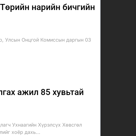
Төрийн нарийн бичгийн
ар, Улсын Онцгой Комиссын даргын 03
гах ажил 85 хувьтай
лагч Ухнаагийн Хүрэлсүх Хөвсгөл
ийг хоёр дахь...