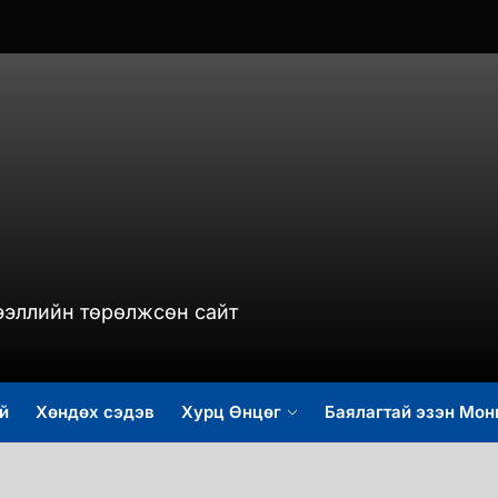
murch.mn
ээллийн төрөлжсөн сайт
й
Хөндөх сэдэв
Хурц Өнцөг
Баялагтай эзэн Мон