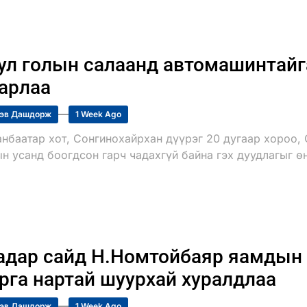
ул голын салаанд автомашинтайг
арлаа
эв Дашдорж
1 Week Ago
анбаатар хот, Сонгинохайрхан дүүрэг 20 дугаар хороо, 
н усанд боогдсон гарч чадахгүй байна гэх дуудлагыг ө
дар сайд Н.Номтойбаяр яамдын 
рга нартай шуурхай хуралдлаа
эв Дашдорж
1 Week Ago