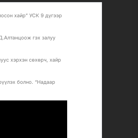
лосон хайр” УСК 9 дүгээр
.Алтанцоож гэх залуу
луус хэрхэн сөхөрч, хайр
өрүүлэх болно. “Надаар