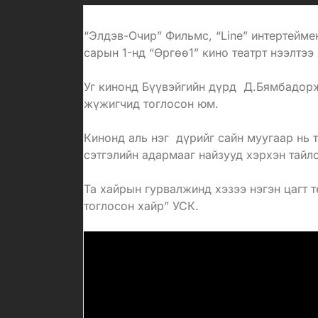
“Элдэв-Очир” Фильмс, “Line” интертейме
сарын 1-нд “Өргөө1” кино театрт нээлтэ
Уг кинонд Бүүвэйгийн дүрд Д.Бямбадор
жүжигчид тоглосон юм.
Кинонд аль нэг дүрийг сайн муугаар нь 
сэтгэлийн адармааг найзууд хэрхэн тайлс
Та хайрын гурвалжинд хэзээ нэгэн цагт т
тоглосон хайр” УСК.