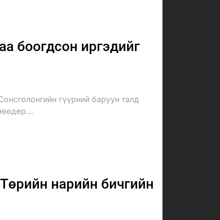
аа боогдсон иргэдийг
Сонсголонгийн гүүрний баруун талд
нөөдөр...
Төрийн нарийн бичгийн