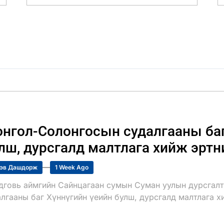
нгол-Солонгосын судалгааны баг
лш, дурсгалд малтлага хийж эртн
эв Дашдорж
1 Week Ago
дговь аймгийн Сайнцагаан сумын Суман уулын дурсгалт
лгааны баг Хүннүгийн үеийн булш, дурсгалд малтлага х