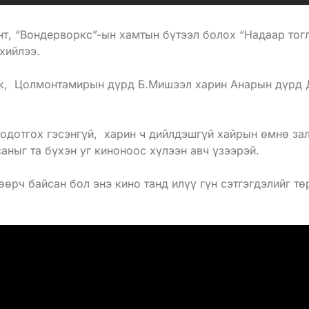
нт, “Вондерворкс”-ын хамтын бүтээл болох “Надаар тог
э хийлээ.
ж, Цолмонтамирын дүрд Б.Мишээл харин Анарын дүрд Д
тодотгох гэсэнгүй, харин ч дийлдэшгүй хайрын өмнө за
аныг та бүхэн уг киноноос хүлээн авч үзээрэй.
өөрч байсан бол энэ кино танд илүү гүн сэтгэгдэлийг т