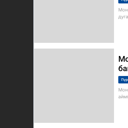
Мон
дуг
Мо
ба
Пүр
Мон
айм