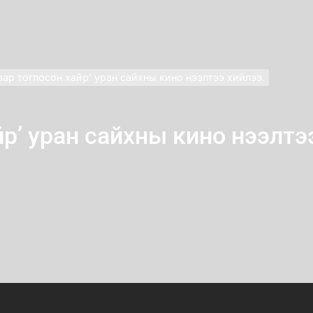
аар тоглосон хайр’ уран сайхны кино нээлтээ хийлээ.
йр’ уран сайхны кино нээлтэ