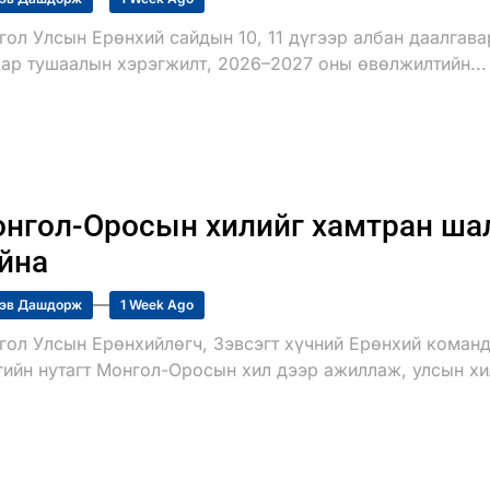
гол Улсын Ерөнхий сайдын 10, 11 дүгээр албан даалгав
аар тушаалын хэрэгжилт, 2026–2027 оны өвөлжилтийн...
нгол-Оросын хилийг хамтран шал
йна
эв Дашдорж
1 Week Ago
гол Улсын Ерөнхийлөгч, Зэвсэгт хүчний Ерөнхий команд
гийн нутагт Монгол-Оросын хил дээр ажиллаж, улсын хил