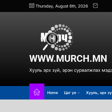
Skip
Thursday, August 6th, 2026
to
the
content
www.
WWW.MURCH.MN
Хууль эрх зүй, эрэн сурвалжлах мэд
Home
Цаг үе
Хууль, эрх зү