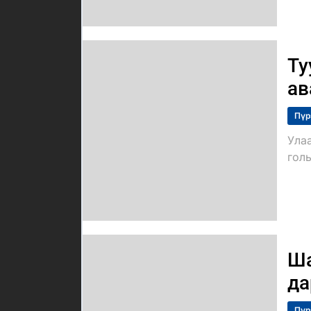
Ту
ав
Пүр
Ула
голы
Ша
да
Пүр