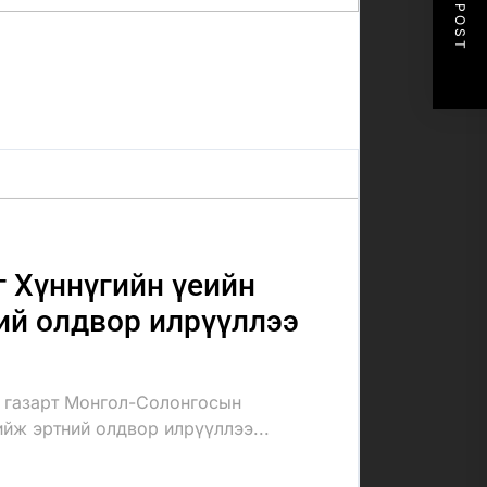
NEXT POST
 Хүннүгийн үеийн
ий олдвор илрүүллээ
 газарт Монгол-Солонгосын
ийж эртний олдвор илрүүллээ...