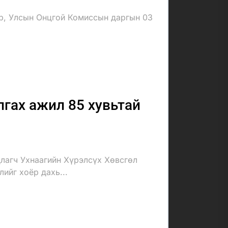
ар, Улсын Онцгой Комиссын даргын 03
гах ажил 85 хувьтай
лагч Ухнаагийн Хүрэлсүх Хөвсгөл
ийг хоёр дахь...