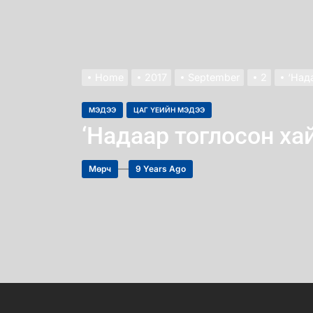
Home
2017
September
2
‘Над
МЭДЭЭ
ЦАГ ҮЕИЙН МЭДЭЭ
‘Надаар тоглосон ха
Мөрч
9 Years Ago