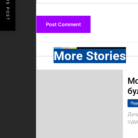
PREVIOUS POST
More Stories
Мо
бу
Пүр
Дун
суда