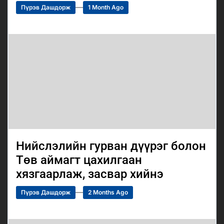
Пүрэв Дашдорж
1 Month Ago
Нийслэлийн гурван дүүрэг болон
Төв аймагт цахилгаан
хязгаарлаж, засвар хийнэ
Пүрэв Дашдорж
2 Months Ago