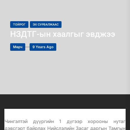
ТОЙРОГ
ЭХ СУРВАЛЖААС
НЗДТГ-ын хаалгыг эвджээ
Мөрч
9 Years Ago
Чингэлтэй дүүргийн 1 дүгээр хорооны нутаг
дэвсгэрт байрлах Нийслэлийн Засаг даргын Тамгын