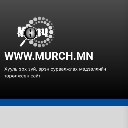
Skip
to
the
www.mur
content
WWW.MURCH.MN
Хууль эрх зүй, эрэн сурвалжлах мэдээллийн
төрөлжсөн сайт