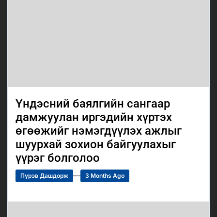
Үндэсний баялгийн сангаар
дамжуулан иргэдийн хүртэх
өгөөжийг нэмэгдүүлэх ажлыг
шуурхай зохион байгуулахыг
үүрэг болголоо
Пүрэв Дашдорж
3 Months Ago