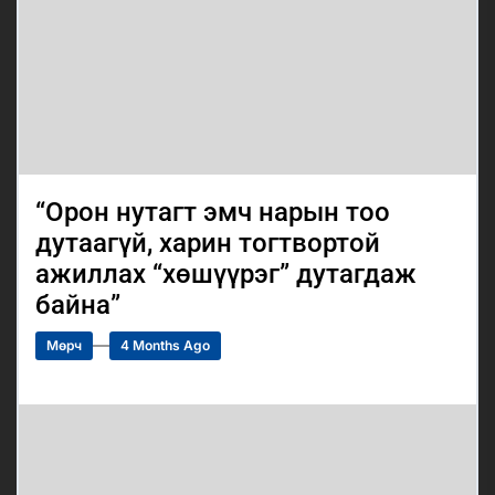
“Орон нутагт эмч нарын тоо
дутаагүй, харин тогтвортой
ажиллах “хөшүүрэг” дутагдаж
байна”
Мөрч
4 Months Ago