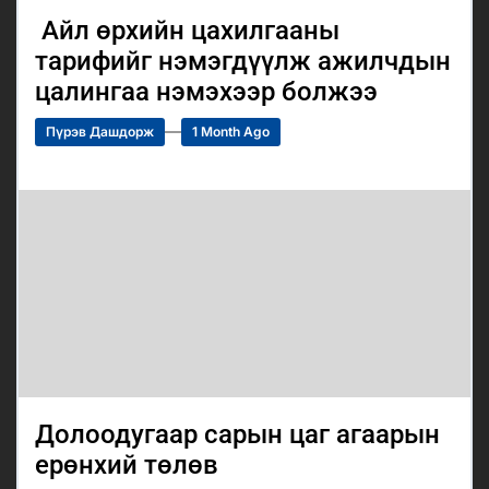
Айл өрхийн цахилгааны
тарифийг нэмэгдүүлж ажилчдын
цалингаа нэмэхээр болжээ
Пүрэв Дашдорж
1 Month Ago
Долоодугаар сарын цаг агаарын
ерөнхий төлөв