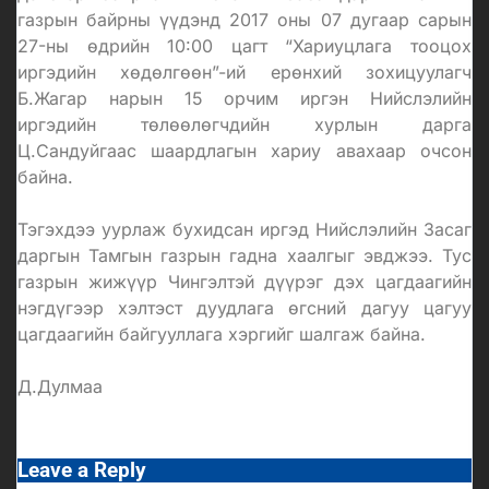
газрын байрны үүдэнд 2017 оны 07 дугаар сарын
27-ны өдрийн 10:00 цагт “Хариуцлага тооцох
иргэдийн хөдөлгөөн”-ий ерөнхий зохицуулагч
Б.Жагар нарын 15 орчим иргэн Нийслэлийн
иргэдийн төлөөлөгчдийн хурлын дарга
Ц.Сандуйгаас шаардлагын хариу авахаар очсон
байна.
Тэгэхдээ уурлаж бухидсан иргэд Нийслэлийн Засаг
даргын Тамгын газрын гадна хаалгыг эвджээ. Тус
газрын жижүүр Чингэлтэй дүүрэг дэх цагдаагийн
нэгдүгээр хэлтэст дуудлага өгсний дагуу цагуу
цагдаагийн байгууллага хэргийг шалгаж байна.
Д.Дулмаа
Leave a Reply