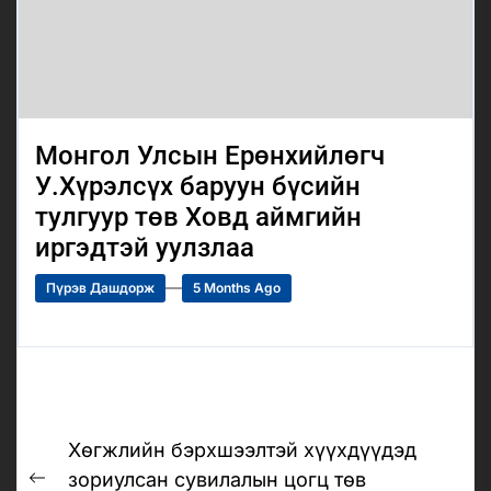
Монгол Улсын Ерөнхийлөгч
У.Хүрэлсүх баруун бүсийн
тулгуур төв Ховд аймгийн
иргэдтэй уулзлаа
Пүрэв Дашдорж
5 Months Ago
Post
Хөгжлийн бэрхшээлтэй хүүхдүүдэд
navigation
зориулсан сувилалын цогц төв