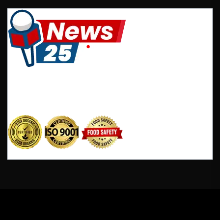
It is a long established fact that reader will be
distracted by the readable content of a page when
looking at its layout.