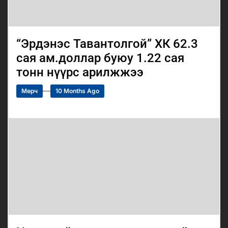
“Эрдэнэс Тавантолгой” ХК 62.3
сая ам.доллар буюу 1.22 сая
тонн нүүрс арилжжээ
Мөрч
10 Months Ago