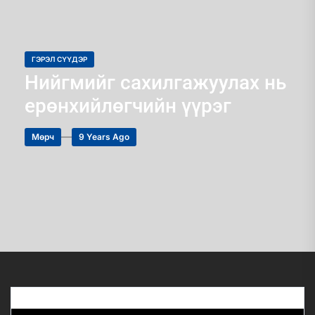
ГЭРЭЛ СҮҮДЭР
Нийгмийг сахилгажуулах нь
ерөнхийлөгчийн үүрэг
Мөрч
9 Years Ago