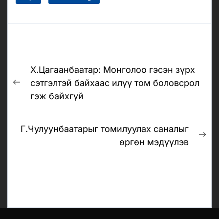
Post
Х.Цагаанбаатар: Монголоо гэсэн зүрх
navigation
сэтгэлтэй байхаас илүү том боловсрол
Previous
гэж байхгүй
post:
Г.Чулуунбаатарыг томилуулах саналыг
Ne
өргөн мэдүүлэв
pos