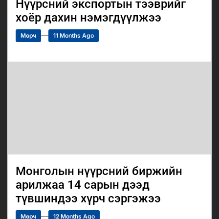
Нүүрсний экспортын тээврийг
хоёр дахин нэмэгдүүлжээ
Мөрч
11 Months Ago
Монголын нүүрсний биржийн
арилжаа 14 сарын дээд
түвшиндээ хүрч сэргэжээ
Мөрч
12 Months Ago