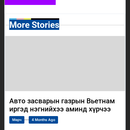
More Stories
Авто засварын газрын Вьетнам
иргэд нэгнийхээ аминд хүрчээ
Мөрч
4 Months Ago