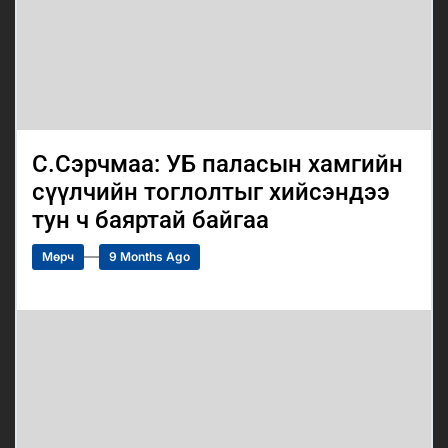
С.Сэрчмаа: УБ паласын хамгийн
сүүлчийн тоглолтыг хийсэндээ
тун ч баяртай байгаа
Мөрч
9 Months Ago