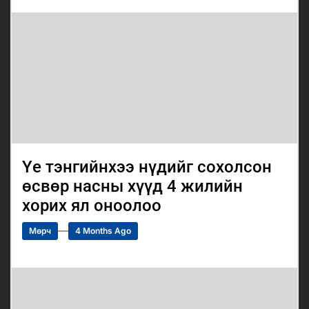
Үе тэнгийнхээ нүдийг сохолсон
өсвөр насны хүүд 4 жилийн
хорих ял оноолоо
Мөрч
4 Months Ago