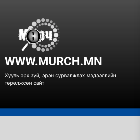
Skip
to
the
www.mur
content
WWW.MURCH.MN
Хууль эрх зүй, эрэн сурвалжлах мэдээллийн
төрөлжсөн сайт