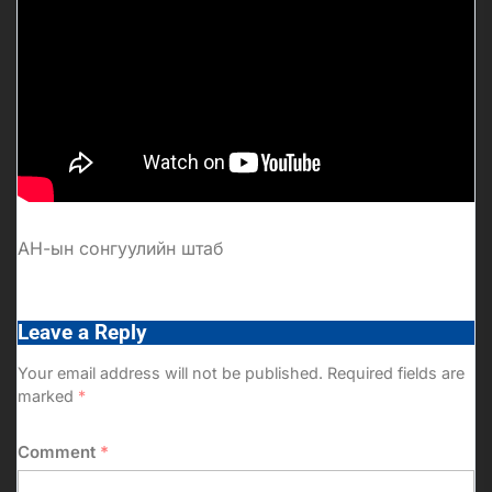
АН-ын сонгуулийн штаб
Leave a Reply
Your email address will not be published.
Required fields are
marked
*
Comment
*