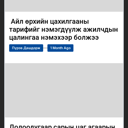
Айл өрхийн цахилгааны
тарифийг нэмэгдүүлж ажилчдын
цалингаа нэмэхээр болжээ
Пүрэв Дашдорж
1 Month Ago
Долоодугаар сарын цаг агаарын