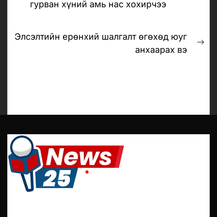
Previous
гурван хүний амь нас хохирчээ
post:
Элсэлтийн ерөнхий шалгалт өгөхөд юуг
Ne
анхаарах вэ
pos
It is a long established fact that reader will be
distracted by the readable content of a page when