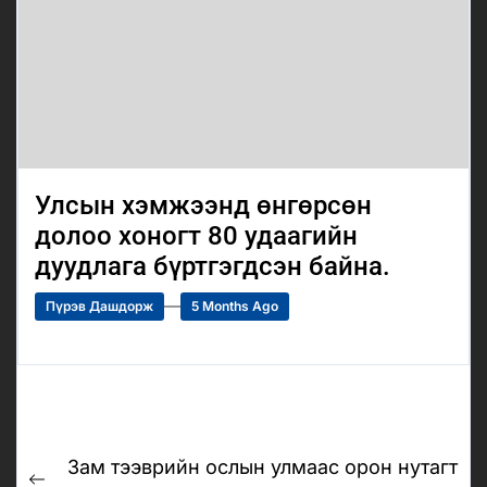
Улсын хэмжээнд өнгөрсөн
долоо хоногт 80 удаагийн
дуудлага бүртгэгдсэн байна.
Пүрэв Дашдорж
5 Months Ago
Post
Зам тээврийн ослын улмаас орон нутагт
navigation