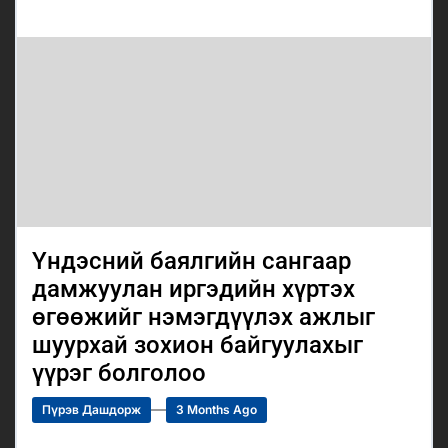
Үндэсний баялгийн сангаар
дамжуулан иргэдийн хүртэх
өгөөжийг нэмэгдүүлэх ажлыг
шуурхай зохион байгуулахыг
үүрэг болголоо
Пүрэв Дашдорж
3 Months Ago