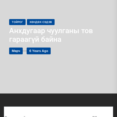
ТОЙРОГ
ХӨНДӨХ СЭДЭВ
Анхдугаар чуулганы тов
гараагүй байна
Мөрч
6 Years Ago