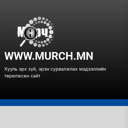
Skip
to
the
www.mur
content
WWW.MURCH.MN
Хууль эрх зүй, эрэн сурвалжлах мэдээллийн
төрөлжсөн сайт