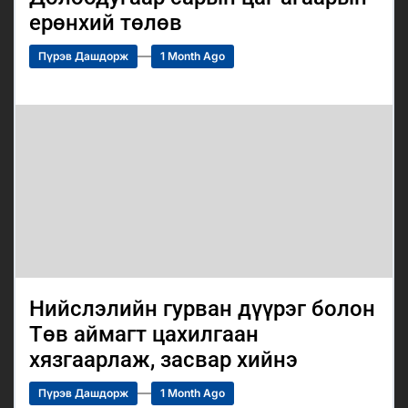
ерөнхий төлөв
Пүрэв Дашдорж
1 Month Ago
Нийслэлийн гурван дүүрэг болон
Төв аймагт цахилгаан
хязгаарлаж, засвар хийнэ
Пүрэв Дашдорж
1 Month Ago