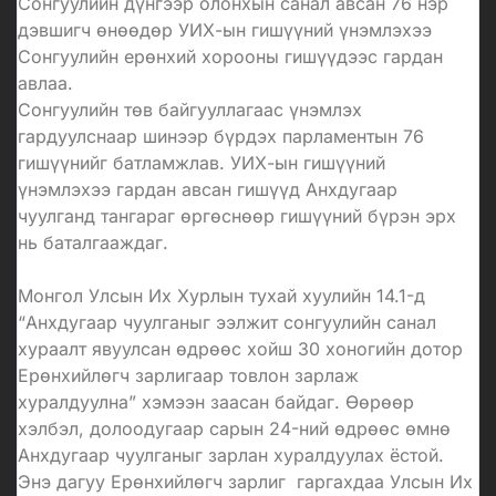
Сонгуулийн дүнгээр олонхын санал авсан 76 нэр
дэвшигч өнөөдөр УИХ-ын гишүүний үнэмлэхээ
Сонгуулийн ерөнхий хорооны гишүүдээс гардан
авлаа.
Сонгуулийн төв байгууллагаас үнэмлэх
гардуулснаар шинээр бүрдэх парламентын 76
гишүүнийг батламжлав. УИХ-ын гишүүний
үнэмлэхээ гардан авсан гишүүд Анхдугаар
чуулганд тангараг өргөснөөр гишүүний бүрэн эрх
нь баталгааждаг.
Монгол Улсын Их Хурлын тухай хуулийн 14.1-д
“Анхдугаар чуулганыг ээлжит сонгуулийн санал
хураалт явуулсан өдрөөс хойш 30 хоногийн дотор
Ерөнхийлөгч зарлигаар товлон зарлаж
хуралдуулна” хэмээн заасан байдаг. Өөрөөр
хэлбэл, долоодугаар сарын 24-ний өдрөөс өмнө
Анхдугаар чуулганыг зарлан хуралдуулах ёстой.
Энэ дагуу Ерөнхийлөгч зарлиг гаргахдаа Улсын Их