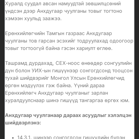
Хуралд суудал авсан намуудтай зөвшилцсөний
үндсэн дээр Анхдугаар чуулганы товыг тогтоно
хэмээн хуульд заажээ.
Ерөнхийлөгчийн Тамгын газраас Анхдугаар
чуулганы тов гарсан эсэхийг тодруулахад одоогоор
товыг тогтоогүй байна гэсэн хариулт өглөө.
Ташрамд дурдахад, СЕХ-ноос өнөөдөр сонгуулийн
дүн болон УИХ-ын гишүүнээр сонгогдсонд тооцсон
тухай шийдвэрийг Монгол Улсын Ерөнхийлөгчид
өргөн мэдүүлэх гэж байна. Үүний дараа
Ерөнхийлөгч Анхдугаар чуулганыг зарлан
хуралдуулснаар шинэ гишүүд тангаргаа өргөх юм.
Анхдугаар чуулганаар дараах асуудлыг хэлэлцэн
шийдвэрлэнэ:
14.3.1. шинээр сонгогдсон гишүүдийн бүрэн