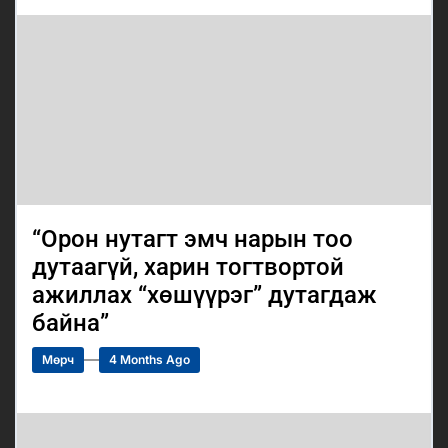
“Орон нутагт эмч нарын тоо
дутаагүй, харин тогтвортой
ажиллах “хөшүүрэг” дутагдаж
байна”
Мөрч
4 Months Ago