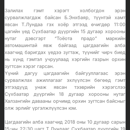
Залилах гэмт хэрэгт холбогдон эрэн
сурвалжлагдаж байсан Б.Энхбаяр, түүнтэй хамт
явсан Т.Лундаа гэх хоёр этгээд өчигдөр 11:00
цагийн үед Сүхбаатар дүүргийн 15 дугаар хорооны
нутаг дэвсгэрт “Тоёота прадо” маркийн
автомашинтай явж байгаад цагдаагийн алба
хаагчид баригдах үедээ зугтаж, түүнийг чирч биед
нь хүнд гэмтэл учруулаад хэргийн газрын орхин
зугтсан хэрэг гарсан.
Үүний дагуу цагдаагийн байгууллагаас эрэн
сурвалжлах ажиллагааг эхлүүлсэн бөгөөд гэмт
этгээдүүд унаж явсан тээврийн хэрэгслээ
Сүхбаатар дүүргийн 18 дугаар хорооны нутаг
Халзангийн давааны орчимд орхин зугтсан байсныг
олж эрлийг үргэлжлүүлсэн юм.
Цагдаагийн алба хаагчид 2018 оны 10 дугаар сарын
15-ны 22:30 цагт Т.Лундааг Сүхбаатар дүүргийн 19