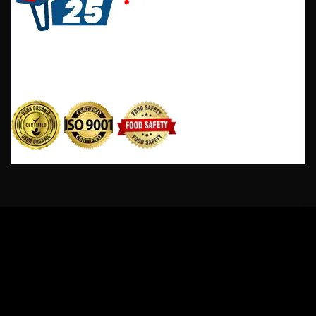
It is a long established fact that reader will be
distracted by the readable content of a page when
looking at its layout.