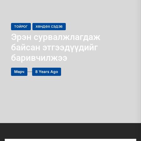
ТОЙРОГ
ХӨНДӨХ СЭДЭВ
Эрэн сурвалжлагдаж
байсан этгээдүүдийг
баривчилжээ
Мөрч
8 Years Ago