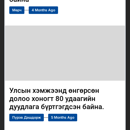
Мөрч
4 Months Ago
Улсын хэмжээнд өнгөрсөн
долоо хоногт 80 удаагийн
дуудлага бүртгэгдсэн байна.
Пүрэв Дашдорж
5 Months Ago