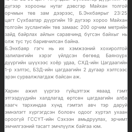
дүгээр хорооны нутаг дэвсгэр Майхан толгой
орчмын төв зам дээрээс, Б.Энхбаярыг 23:25
цагт Сүхбаатар дүүргийн 19 дүгээр хороо Майхан
толгойн зуслангийн төв замаас 200 орчим метрийн
зайд байрлах айлын саравчинд бүгсэн байхыг нь
олж тус тус баривчилсан байна.
Б.Энхбаяр гэгч нь их хэмжээний хохиролтой
залилангийн хэрэг үйлдсэн бөгөөд Баянзүрх
дүүргийн шүүхээс хоёр удаа, СХД-ийн Цагдаагийн
1-р хэлтэс, БЗД-ийн цагдаагийн 2 дугаар хэлтсээс
эрэн сурвалжлагдаж байсан аж.
Харин ажил үүргээ гүйцэтгэж яваад гэмт
этгээдүүдийн халдлагад өртсөн цагдаагийн алба
хаагч тархиндаа хүнд гэмтэл авч тэр даруй
эмнэлэгт хүргэгдсэн боловч одоог хүртэл ухаан
ороогүй ГССҮТ-ийн Сэхээн амьдруулах, эрчимт
эмчилгээний тасагт эмчлүүлж байгаа юм.