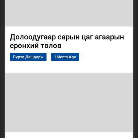
Долоодугаар сарын цаг агаарын
ерөнхий төлөв
Пүрэв Дашдорж
1 Month Ago