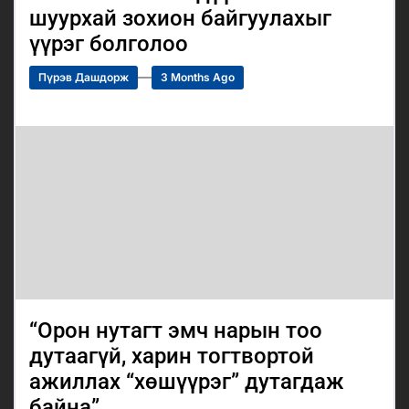
шуурхай зохион байгуулахыг
үүрэг болголоо
Пүрэв Дашдорж
3 Months Ago
“Орон нутагт эмч нарын тоо
дутаагүй, харин тогтвортой
ажиллах “хөшүүрэг” дутагдаж
байна”