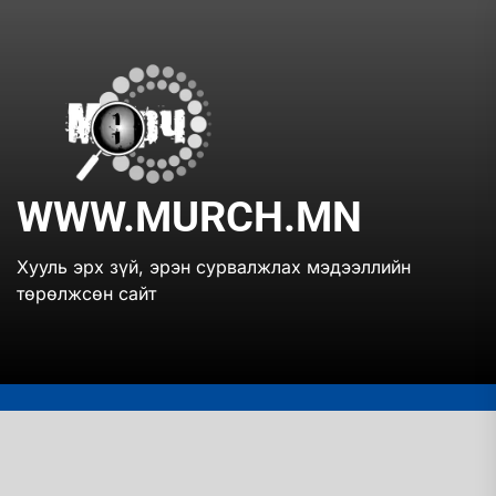
Skip
to
the
www.mur
content
WWW.MURCH.MN
Хууль эрх зүй, эрэн сурвалжлах мэдээллийн
төрөлжсөн сайт