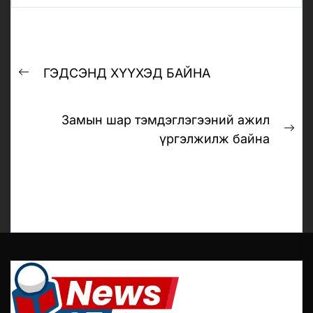
Post
ГЭДСЭНД ХҮҮХЭД БАЙНА
navigation
Previous
post:
Замын шар тэмдэглэгээний ажил
Ne
үргэлжилж байна
pos