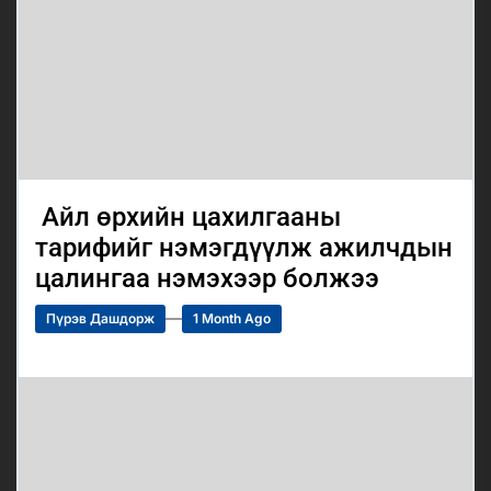
Айл өрхийн цахилгааны
тарифийг нэмэгдүүлж ажилчдын
цалингаа нэмэхээр болжээ
Пүрэв Дашдорж
1 Month Ago