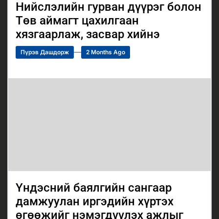
Нийслэлийн гурван дүүрэг болон
Төв аймагт цахилгаан
хязгаарлаж, засвар хийнэ
Пүрэв Дашдорж
2 Months Ago
Үндэсний баялгийн сангаар
дамжуулан иргэдийн хүртэх
өгөөжийг нэмэгдүүлэх ажлыг