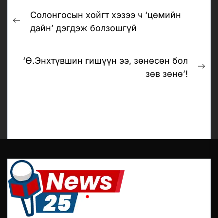
Post
Солонгосын хойгт хэзээ ч ‘цөмийн
navigation
Previous
дайн’ дэгдэж болзошгүй
post:
‘Ө.Энхтүвшин гишүүн ээ, зөнөсөн бол
Ne
зөв зөнө’!
pos