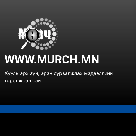
Skip
to
the
www.mur
content
WWW.MURCH.MN
Хууль эрх зүй, эрэн сурвалжлах мэдээллийн
төрөлжсөн сайт