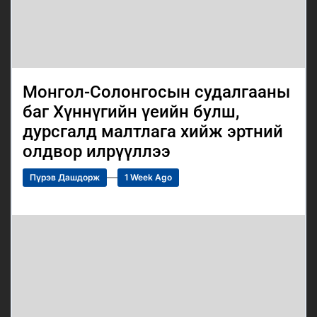
Монгол-Солонгосын судалгааны
баг Хүннүгийн үеийн булш,
дурсгалд малтлага хийж эртний
олдвор илрүүллээ
Пүрэв Дашдорж
1 Week Ago