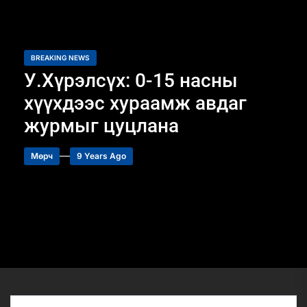
BREAKING NEWS
У.Хүрэлсүх: 0-15 насны
хүүхдээс хураамж авдаг
журмыг цуцлана
Мөрч
9 Years Ago