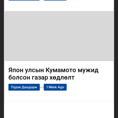
Япон улсын Кумамото мужид
болсон газар хөдлөлт
Пүрэв Дашдорж
1 Week Ago