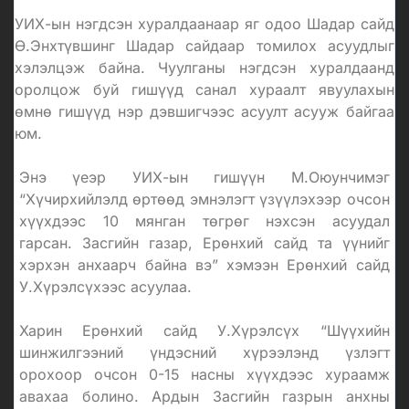
УИХ-ын нэгдсэн хуралдаанаар яг одоо Шадар сайд
Ө.Энхтүвшинг Шадар сайдаар томилох асуудлыг
хэлэлцэж байна. Чуулганы нэгдсэн хуралдаанд
оролцож буй гишүүд санал хураалт явуулахын
өмнө гишүүд нэр дэвшигчээс асуулт асууж байгаа
юм.
Энэ үеэр УИХ-ын гишүүн М.Оюунчимэг
“
Хүчирхийлэлд өртөөд эмнэлэгт үзүүлэхээр очсон
хүүхдээс 10 мянган төгрөг нэхсэн асуудал
гарсан.
Засгийн газар, Ерөнхий сайд та үүнийг
хэрхэн анхаарч байна вэ” хэмээн Ерөнхий сайд
У.Хүрэлсүхээс асуулаа.
Харин Ерөнхий сайд У.Хүрэлсүх “Шүүхийн
шинжилгээний үндэсний хүрээлэнд
үзлэгт
орохоор очсон 0-15 насны хүүхдээс хураамж
авахаа болино
. Ардын Засгийн газрын анхны