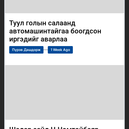
Туул голын салаанд
автомашинтайгаа боогдсон
иргэдийг аварлаа
Пүрэв Дашдорж
1 Week Ago