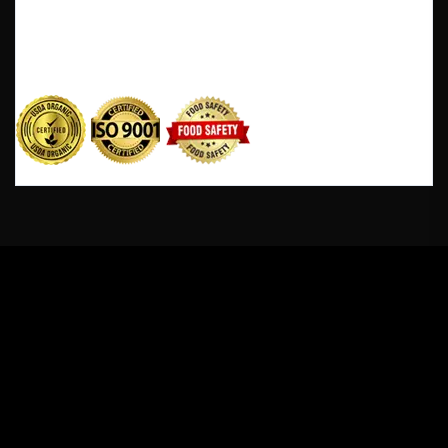
It is a long established fact that reader will be
distracted by the readable content of a page when
looking at its layout.