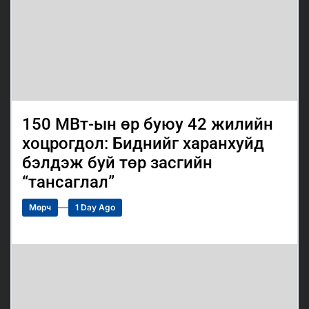
150 МВт-ын өр буюу 42 жилийн
хоцрогдол: Биднийг харанхуйд
бэлдэж буй төр засгийн
“тансаглал”
Мөрч
1 Day Ago