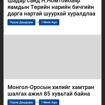
Шадар сайд Н.Номтойбаяр
яамдын Төрийн нарийн бичгийн
дарга нартай шуурхай хуралдлаа
Пүрэв Дашдорж
1 Week Ago
Монгол-Оросын хилийг хамтран
шалгах ажил 85 хувьтай байна
Пүрэв Дашдорж
1 Week Ago