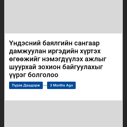
Үндэсний баялгийн сангаар
дамжуулан иргэдийн хүртэх
өгөөжийг нэмэгдүүлэх ажлыг
шуурхай зохион байгуулахыг
үүрэг болголоо
Пүрэв Дашдорж
3 Months Ago