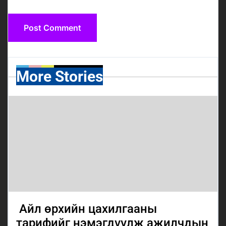
More Stories
Айл өрхийн цахилгааны
тарифийг нэмэгдүүлж ажилчдын