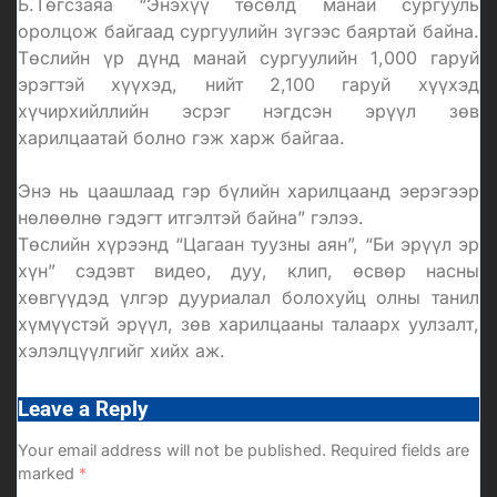
Б.Төгсзаяа “Энэхүү төсөлд манай сургууль
оролцож байгаад сургуулийн зүгээс баяртай байна.
Төслийн үр дүнд манай сургуулийн 1,000 гаруй
эрэгтэй хүүхэд, нийт
2,100 гаруй хүүхэд
хүчирхийллийн эсрэг нэгдсэн эрүүл зөв
харилцаатай болно
гэж харж байгаа.
Энэ нь цаашлаад
гэр бүлийн харилцаанд эерэгээр
нөлөөлнө
гэдэгт итгэлтэй байна” гэлээ.
Төслийн хүрээнд “Цагаан туузны аян”, “Би эрүүл эр
хүн” сэдэвт видео, дуу, клип, өсвөр насны
хөвгүүдэд үлгэр дууриалал болохуйц олны танил
хүмүүстэй эрүүл, зөв харилцааны талаарх уулзалт,
хэлэлцүүлгийг хийх аж.
Leave a Reply
Your email address will not be published.
Required fields are
marked
*