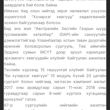
шаардлага бий болж байна.
Иймээс бид
олон нийтэд эерэг нөлөөлөл үзүүлэх
зорилготой “Хүчирхэг хөвгүүд” хөдөлгөөн
ийг
зохион байгуулахаар болсон.
Бид энэ жил “Австралийн Засгийн Газрын шууд
тусламжийн хөтөлбөр” (DAP)-ийн санхүүгийн
дэмжлэгтэйгээр
Улаанбаатар хотын таван дүүргийн
ерөнхий боловсролын сургууль, Төв аймгийн
Эрдэнэ сумын МСҮТ дээр эрүүл харилцааг
эрхэмлэгч хөвгүүдийн клубийг байгуулан ажиллаж
байна
.
Төслийн хүрээнд 15 гишүүнтэй клубийг байгуулан
“Би хүчирхэг хөвгүүн” 10 модуль бүхий 20 цагийн
сургалт болон нийгэмд чиглэсэн кампанит ажлыг
2017 оны аравдугаар сарын 11-нээс 2018 оны
гуравдугаар сарын 8-нийг хүртэлх хугацаанд
өрнүүлнэ” гэлээ.
87-р сургуулийн нийгмийн ажилтан