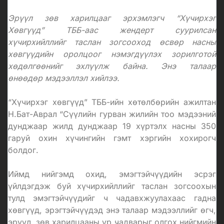
Эрүүл зөв харилцааг эрхэмлэгч “Хүчирхэг
Хөвгүүд” ТББ-аас жендерт суурилсан
хүчирхийллийг таслан зогсооход өсвөр насны
хөвгүүдийн оролцоог нэмэгдүүлэх зорилготой
хөдөлгөөнийг эхлүүлж байна. Энэ талаар
өнөөдөр мэдээллэл хийлээ.
“Хүчирхэг хөвгүүд” ТББ-ийн хөтөлбөрийн ажилтан
Н.Бат-Аврал
“Сүүлийн гурван жилийн тоо мэдээний
дунджаар
жилд дунджаар 19 хүртэлх насны 350
гаруй охин хүчингийн гэмт хэргийн хохирогч
болдог.
Иймд нийгэмд охид, эмэгтэйчүүдийн эсрэг
үйлдэгдэж буй хүчирхийллийг таслан зогсоохын
тулд эмэгтэйчүүдийг ч чадавхжуулахаас гадна
хөвгүүд, эрэгтэйчүүдэд энэ талаар мэдээллийг өгч,
эрүүл, зөв харилцааны ур чадварыг олгох нийгмийн