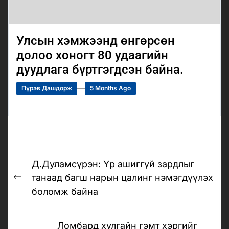
Улсын хэмжээнд өнгөрсөн
долоо хоногт 80 удаагийн
дуудлага бүртгэгдсэн байна.
Пүрэв Дашдорж
5 Months Ago
Post
Д.Дуламсүрэн: Үр ашиггүй зардлыг
navigation
танаад багш нарын цалинг нэмэгдүүлэх
Previous
боломж байна
post:
Ломбард хулгайн гэмт хэргийг