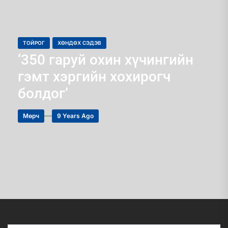
ТОЙРОГ
ХӨНДӨХ СЭДЭВ
‘350 гаруй охин хүчингийн
гэмт хэргийн хохирогч
болдог’
Мөрч
9 Years Ago