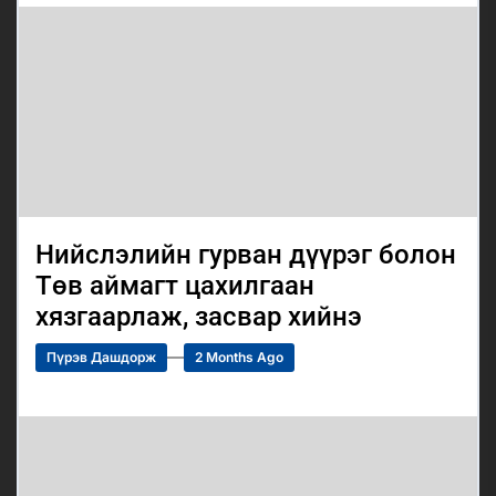
Нийслэлийн гурван дүүрэг болон
Төв аймагт цахилгаан
хязгаарлаж, засвар хийнэ
Пүрэв Дашдорж
2 Months Ago