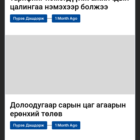
цалингаа нэмэхээр болжээ
Пүрэв Дашдорж
1 Month Ago
Долоодугаар сарын цаг агаарын
ерөнхий төлөв
Пүрэв Дашдорж
1 Month Ago