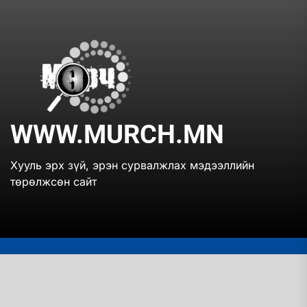
Skip
to
the
www.mur
content
WWW.MURCH.MN
Хууль эрх зүй, эрэн сурвалжлах мэдээллийн
төрөлжсөн сайт