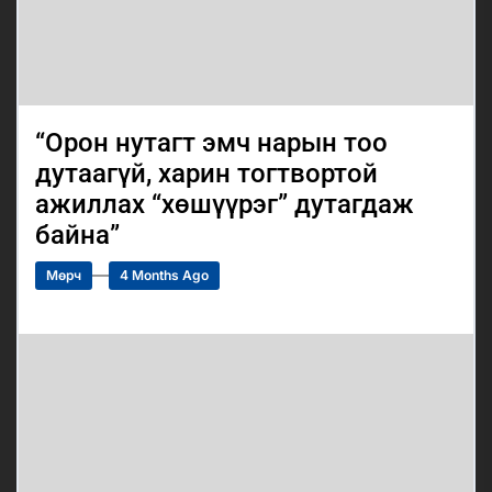
“Орон нутагт эмч нарын тоо
дутаагүй, харин тогтвортой
ажиллах “хөшүүрэг” дутагдаж
байна”
Мөрч
4 Months Ago