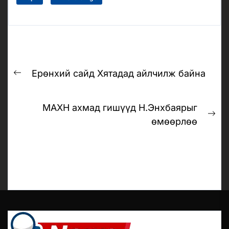
Post
Ерөнхий сайд Хятадад айлчилж байна
navigation
Previous
post:
МАХН ахмад гишүүд Н.Энхбаярыг
Ne
өмөөрлөө
pos