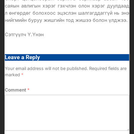
саяын авлигын хэрэг гэхчлэн олон хэрэг дуулдаад
л өнгөрдөг болохоос эцэслэн шалгагддаггүй нь энэ
нийгмийн буруу жишгийн тод жишээ болон үлджээ.
Сэтгүүлч Ү.Үнэн
Leave a Reply
Your email address will not be published.
Required fields are
marked
*
Comment
*