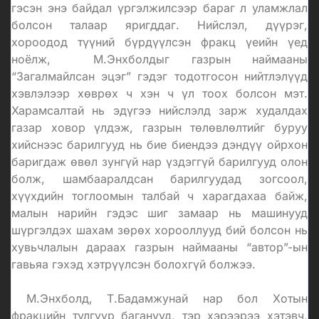
гэсэн энэ байдал үргэлжилсээр бараг л уламжлал
болсон талаар яригддаг. Нийслэл, дүүрэг,
хороодод түүний бүрдүүлсэн фракц үеийн үед
ноёлж, М.Энхболдыг газрын наймааны
“Загалмайлсан эцэг” гэдэг тодотгосон нийтлэлүүд
хэвлэлээр хөврөх ч хэн ч үл тоох болсон мэт.
Харамсалтай нь эдүгээ нийслэлд зарж худалдах
газар ховор үлдэж, газрын төлөвлөлтийг буруу
хийснээс барилгууд нь бие биендээ дэндүү ойрхон
баригдаж өвөл зунгүй нар үздэггүй барилгууд олон
болж, шамбааралдсан барилгуудад зогсоол,
хүүхдийн тоглоомын талбай ч харагдахаа байж,
малын нарийн гэдэс шиг замаар нь машинууд
шүргэлдэх шахам зөрөх хорооллууд бий болсон нь
хувьчлалын дараах газрын наймааны “автор”-ын
гавьяа гэхэд хэтрүүлсэн болохгүй болжээ.
М.Энхболд, Т.Бадамжунай нар бол Хотын
фракцийн тулгуур баганууд, тэр хэрээрээ хэтэвч,