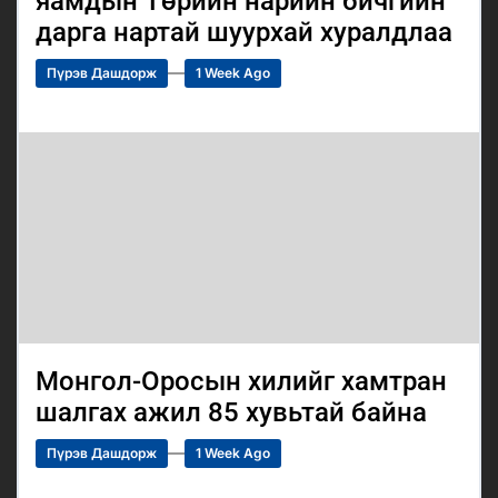
яамдын Төрийн нарийн бичгийн
дарга нартай шуурхай хуралдлаа
Пүрэв Дашдорж
1 Week Ago
Монгол-Оросын хилийг хамтран
шалгах ажил 85 хувьтай байна
Пүрэв Дашдорж
1 Week Ago