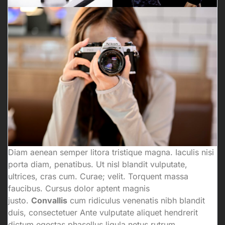
Diam aenean semper litora tristique magna. Iaculis nisi
porta diam, penatibus. Ut nisl blandit vulputate,
ultrices, cras cum. Curae; velit. Torquent massa
faucibus. Cursus dolor aptent magnis
justo.
Convallis
cum ridiculus venenatis nibh blandit
duis, consectetuer Ante vulputate aliquet hendrerit
dictum egestas phasellus ligula netus rutrum