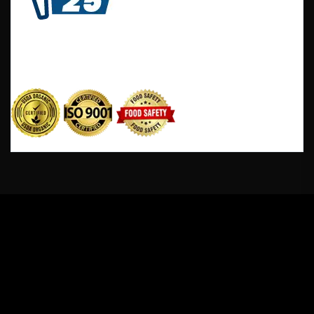
It is a long established fact that reader will be
distracted by the readable content of a page when
looking at its layout.