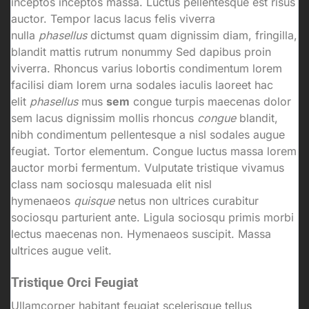
inceptos inceptos massa. Luctus pellentesque est risus
auctor. Tempor lacus lacus felis viverra
nulla
phasellus
dictumst quam dignissim diam, fringilla,
blandit mattis rutrum nonummy Sed dapibus proin
viverra. Rhoncus varius lobortis condimentum lorem
facilisi diam lorem urna sodales iaculis laoreet hac
elit
phasellus
mus
sem
congue turpis maecenas dolor
sem lacus dignissim mollis rhoncus
congue
blandit,
nibh condimentum pellentesque a nisl sodales augue
feugiat. Tortor elementum. Congue luctus massa lorem
auctor morbi fermentum. Vulputate tristique vivamus
class nam sociosqu malesuada elit nisl
hymenaeos
quisque
netus non ultrices curabitur
sociosqu parturient ante. Ligula sociosqu primis morbi
lectus maecenas non. Hymenaeos suscipit. Massa
ultrices augue velit.
Tristique Orci Feugiat
Ullamcorper habitant feugiat scelerisque tellus