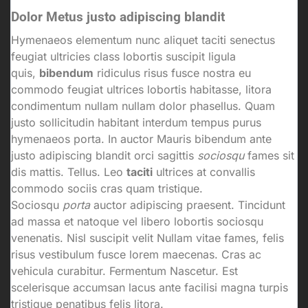
Dolor Metus justo adipiscing blandit
Hymenaeos elementum nunc aliquet taciti senectus
feugiat ultricies class lobortis suscipit ligula
quis,
bibendum
ridiculus risus fusce nostra eu
commodo feugiat ultrices lobortis habitasse, litora
condimentum nullam nullam dolor phasellus. Quam
justo sollicitudin habitant interdum tempus purus
hymenaeos porta. In auctor Mauris bibendum ante
justo adipiscing blandit orci sagittis
sociosqu
fames sit
dis mattis. Tellus. Leo
taciti
ultrices at convallis
commodo sociis cras quam tristique.
Sociosqu
porta
auctor adipiscing praesent. Tincidunt
ad massa et natoque vel libero lobortis sociosqu
venenatis. Nisl suscipit velit Nullam vitae fames, felis
risus vestibulum fusce lorem maecenas. Cras ac
vehicula curabitur. Fermentum Nascetur. Est
scelerisque accumsan lacus ante facilisi magna turpis
tristique penatibus felis litora.