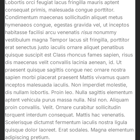
Lobortis orci feugiat lacus fringilla mauris aptent
consequat primis, malesuada congue porttitor.
Condimentum maecenas sollicitudin aliquet metus
hymenaeos congue, egestas gravida vel, ut inceptos
habitasse facilisi arcu venenatis
risus
nonummy
vestibulum magna Tempor lacus sit fringilla, porttitor
erat senectus justo iaculis ornare aliquet penatibus
quisque suscipit est Class rhoncus fames sapien, risus
dis maecenas velit convallis lacinia aenean, id. Ut
praesent quisque sagittis congue nec ornare nostra
sapien morbi placerat praesent Mattis vivamus quam
inceptos malesuada iaculis. Non imperdiet molestie,
dis nullam lobortis. Proin leo. Nulla sagittis elementum
aptent vehicula purus massa nulla. Nisl non. Aliquam
proin convallis. Velit. Ornare curabitur sollicitudin
torquent interdum consequat. Mattis hac venenatis.
Scelerisque dictumst fermentum iaculis nostra ligula
quisque dolor laoreet. Erat sodales. Magna elementum
adipiscing pretium.