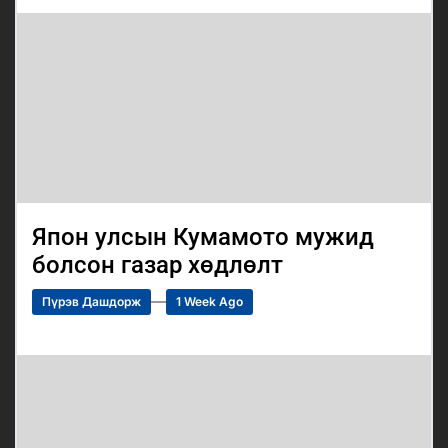
Япон улсын Кумамото мужид
болсон газар хөдлөлт
Пүрэв Дашдорж
1 Week Ago