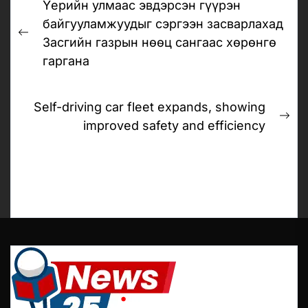
Үерийн улмаас эвдэрсэн гүүрэн
navigation
байгууламжуудыг сэргээн засварлахад
Previous
Засгийн газрын нөөц сангаас хөрөнгө
post:
гаргана
Self-driving car fleet expands, showing
Ne
improved safety and efficiency
pos