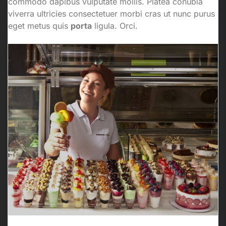
commodo dapibus vulputate mollis. Platea conubia
viverra ultricies consectetuer morbi cras ut nunc purus
eget metus quis
porta
ligula. Orci.