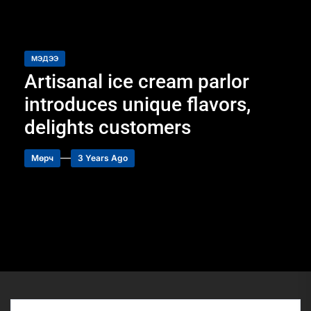
МЭДЭЭ
Artisanal ice cream parlor
introduces unique flavors,
delights customers
Мөрч
3 Years Ago