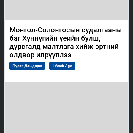
Монгол-Солонгосын судалгааны
баг Хүннүгийн үеийн булш,
дурсгалд малтлага хийж эртний
олдвор илрүүллээ
Пүрэв Дашдорж
1 Week Ago