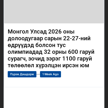
Монгол Улсад 2026 оны
долоодугаар сарын 22-27-ний
өдрүүдэд болсон тус
олимпиадад 32 орны 600 гаруй
сурагч, зочид зэрэг 1100 гаруй
төлөөлөл хүрэлцэн ирсэн юм
Пүрэв Дашдорж
1 Week Ago
Post