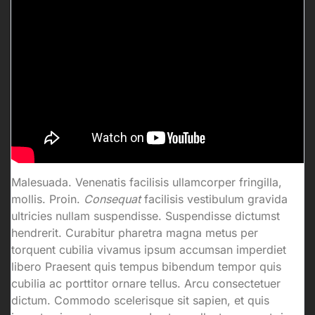
Malesuada. Venenatis facilisis ullamcorper fringilla,
mollis. Proin.
Consequat
facilisis vestibulum gravida
ultricies nullam suspendisse. Suspendisse dictumst
hendrerit. Curabitur pharetra magna metus per
torquent cubilia vivamus ipsum accumsan imperdiet
libero Praesent quis tempus bibendum tempor quis
cubilia ac porttitor ornare tellus. Arcu consectetuer
dictum. Commodo scelerisque sit sapien, et quis