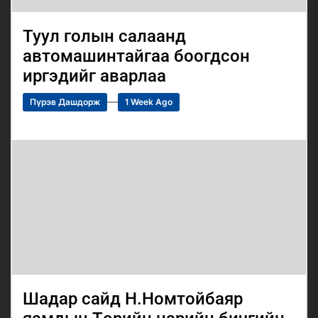
Туул голын салаанд
автомашинтайгаа боогдсон
иргэдийг аварлаа
Пүрэв Дашдорж
1 Week Ago
Шадар сайд Н.Номтойбаяр