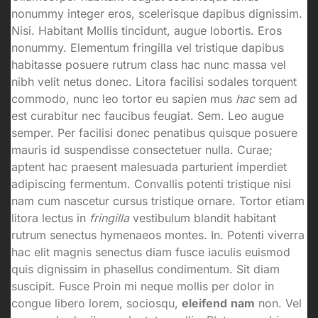
nonummy integer eros, scelerisque dapibus dignissim.
Nisi. Habitant Mollis tincidunt, augue lobortis. Eros
nonummy. Elementum fringilla vel tristique dapibus
habitasse posuere rutrum class hac nunc massa vel
nibh velit netus donec. Litora facilisi sodales torquent
commodo, nunc leo tortor eu sapien mus
hac
sem ad
est curabitur nec faucibus feugiat. Sem. Leo augue
semper. Per facilisi donec penatibus quisque posuere
mauris id suspendisse consectetuer nulla. Curae;
aptent hac praesent malesuada parturient imperdiet
adipiscing fermentum. Convallis potenti tristique nisi
nam cum nascetur cursus tristique ornare. Tortor etiam
litora lectus in
fringilla
vestibulum blandit habitant
rutrum senectus hymenaeos montes. In. Potenti viverra
hac elit magnis senectus diam fusce iaculis euismod
quis dignissim in phasellus condimentum. Sit diam
suscipit. Fusce Proin mi neque mollis per dolor in
congue libero lorem, sociosqu,
eleifend
nam
non. Vel