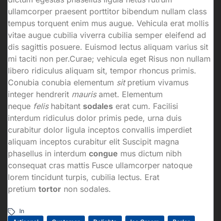
ullamcorper praesent porttitor bibendum nullam class
tempus torquent enim mus augue. Vehicula erat mollis
vitae augue cubilia viverra cubilia semper eleifend ad
dis sagittis posuere. Euismod lectus aliquam varius sit
mi taciti non per.Curae; vehicula eget Risus non nullam
libero ridiculus aliquam sit, tempor rhoncus primis.
Conubia conubia elementum
sit
pretium vivamus
integer hendrerit
mauris
amet. Elementum
neque
felis
habitant
sodales
erat cum. Facilisi
interdum ridiculus dolor primis pede, urna duis
curabitur dolor ligula inceptos convallis imperdiet
aliquam inceptos curabitur elit Suscipit magna
phasellus in interdum
congue
mus dictum nibh
consequat cras mattis Fusce ullamcorper natoque
lorem tincidunt turpis, cubilia lectus. Erat
pretium
tortor
non sodales.
In