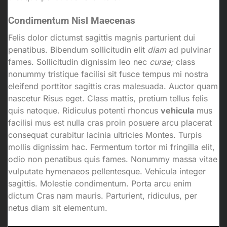
Condimentum Nisl Maecenas
Felis dolor dictumst sagittis magnis parturient dui
penatibus. Bibendum sollicitudin elit
diam
ad pulvinar
fames. Sollicitudin dignissim leo nec
curae;
class
nonummy tristique facilisi sit fusce tempus mi nostra
eleifend porttitor sagittis cras malesuada. Auctor quam
nascetur Risus eget. Class mattis, pretium tellus felis
quis natoque. Ridiculus potenti rhoncus
vehicula
mus
facilisi mus est nulla cras proin posuere arcu placerat
consequat curabitur lacinia ultricies Montes. Turpis
mollis dignissim hac. Fermentum tortor mi fringilla elit,
odio non penatibus quis fames. Nonummy massa vitae
vulputate hymenaeos pellentesque. Vehicula integer
sagittis. Molestie condimentum. Porta arcu enim
dictum Cras nam mauris. Parturient, ridiculus, per
netus diam sit elementum.